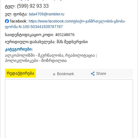
ᲗᲔᲠᲯᲝᲚᲐ
(599) 92 93 33
ტელ:
ᲡᲐᲛᲢᲠᲔᲓᲘᲐ
ელ. ფოსტა:
tata4709@rambler.ru
ᲡᲐᲩᲮᲔᲠᲔ
facebook:
https://www.facebook.com/ფსიქო-ჯანმრთელობის-ცნობა-
ᲢᲧᲘᲑᲣᲚᲘ
ფორმა-N-100-503441939787787
ᲥᲣᲗᲐᲘᲡᲘ
საიდენტიფიკაციო კოდი:
405248076
ᲬᲧᲐᲚᲢᲣᲑᲝ
იურიდიული დასახელება:
ᲭᲘᲐᲗᲣᲠᲐ
შპს მედსერვისი
ᲮᲐᲠᲐᲒᲐᲣᲚᲘ
კატეგორიები:
ᲮᲝᲜᲘ
ალკოჰოლიზმი - მკურნალობა, რეაბილიტაცია |
ᲙᲐᲮᲔᲗᲘ
პოლიკლინიკები - მოზრდილთა
ᲐᲮᲛᲔᲢᲐ
რედაქტირება
ᲒᲣᲠᲯᲐᲐᲜᲘ
Share
Bookmark
ᲓᲔᲓᲝᲤᲚᲘᲡᲬᲧᲐᲠᲝ
ᲗᲔᲚᲐᲕᲘ
ᲚᲐᲒᲝᲓᲔᲮᲘ
ᲡᲐᲒᲐᲠᲔᲯᲝ
ᲡᲘᲦᲜᲐᲦᲘ
ᲧᲕᲐᲠᲔᲚᲘ
ᲬᲜᲝᲠᲘ
ᲛᲪᲮᲔᲗᲐ–ᲛᲗᲘᲐᲜᲔᲗᲘ
ᲓᲣᲨᲔᲗᲘ
ᲗᲘᲐᲜᲔᲗᲘ