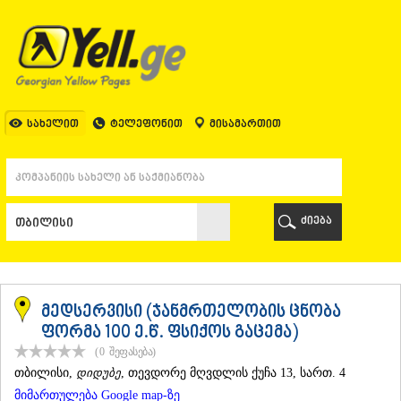
ᲗᲑᲘᲚᲘᲡᲘ
ᲗᲑᲘᲚᲘᲡᲘ
ᲐᲤᲮᲐᲖᲔᲗᲘ
ᲒᲐᲚᲘ
ᲐᲭᲐᲠᲐ
ᲑᲐᲗᲣᲛᲘ
სახელით
ტელეფონით
მისამართით
ᲥᲔᲓᲐ
ᲥᲝᲑᲣᲚᲔᲗᲘ
ᲨᲣᲐᲮᲔᲕᲘ
ᲮᲔᲚᲕᲐᲩᲐᲣᲠᲘ
ᲮᲣᲚᲝ
ძიება
ᲩᲐᲥᲕᲘ
ᲒᲣᲠᲘᲐ
ᲚᲐᲜᲩᲮᲣᲗᲘ
ᲝᲖᲣᲠᲒᲔᲗᲘ
ᲩᲝᲮᲐᲢᲐᲣᲠᲘ
მედსერვისი (ჯანმრთელობის ცნობა
ᲣᲠᲔᲙᲘ
ფორმა 100 ე.წ. ფსიქოს გაცემა)
ᲘᲛᲔᲠᲔᲗᲘ
(0
შეფასება
)
ᲑᲐᲦᲓᲐᲗᲘ
ᲗᲑᲘᲚᲘᲡᲘ
,
დიდუბე
, თევდორე მღვდლის ქუჩა 13, სართ. 4
ᲕᲐᲜᲘ
მიმართულება Google map-ზე
ᲖᲔᲡᲢᲐᲤᲝᲜᲘ