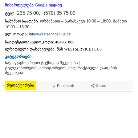
ᲗᲔᲠᲯᲝᲚᲐ
მიმართულება Google map-ზე
ᲡᲐᲛᲢᲠᲔᲓᲘᲐ
235 75 00
,
(579) 35 75 00
ტელ:
ᲡᲐᲩᲮᲔᲠᲔ
სამუშაო საათები:
ორშაბათი – პარასკევი 10:00 – 18:00, შაბათი
ᲢᲧᲘᲑᲣᲚᲘ
10:00 – 16:30
ᲥᲣᲗᲐᲘᲡᲘ
ელ. ფოსტა:
info@westserviceplus.ge
ᲬᲧᲐᲚᲢᲣᲑᲝ
ᲭᲘᲐᲗᲣᲠᲐ
საიდენტიფიკაციო კოდი:
404951806
ᲮᲐᲠᲐᲒᲐᲣᲚᲘ
იურიდიული დასახელება:
შპს WESTSERVICE PLUS
ᲮᲝᲜᲘ
კატეგორიები:
ᲙᲐᲮᲔᲗᲘ
საყოფაცხოვრებო ტექნიკის შეკეთება |
ᲐᲮᲛᲔᲢᲐ
ტელევიზორების, მონიტორების, ინტერაქტიული დაფების
შეკეთება
ᲒᲣᲠᲯᲐᲐᲜᲘ
ᲓᲔᲓᲝᲤᲚᲘᲡᲬᲧᲐᲠᲝ
რედაქტირება
Share
ᲗᲔᲚᲐᲕᲘ
Bookmark
ᲚᲐᲒᲝᲓᲔᲮᲘ
ᲡᲐᲒᲐᲠᲔᲯᲝ
ᲡᲘᲦᲜᲐᲦᲘ
ᲧᲕᲐᲠᲔᲚᲘ
ᲬᲜᲝᲠᲘ
ᲛᲪᲮᲔᲗᲐ–ᲛᲗᲘᲐᲜᲔᲗᲘ
ᲓᲣᲨᲔᲗᲘ
ᲗᲘᲐᲜᲔᲗᲘ