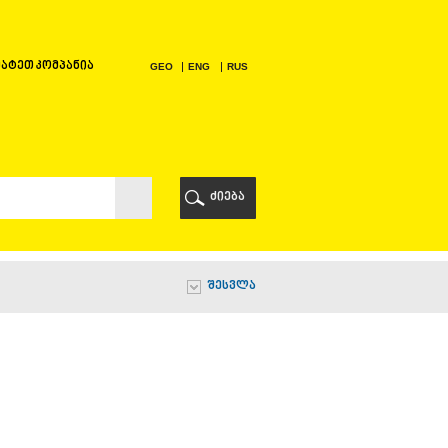
ატეთ კომპანია
GEO
ENG
RUS
Ი
ᲠᲘ
ძიება
Ი
შესვლა
Ი
Ი
Ა