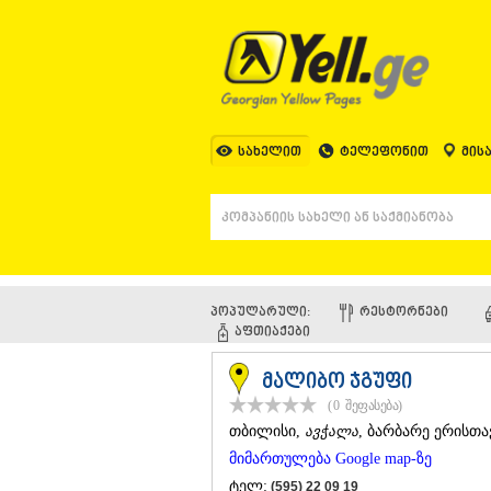
სახელით
ტელეფონით
მის
პოპულარული:
ᲠᲔᲡᲢᲝᲠᲜᲔᲑᲘ
ᲐᲤᲗᲘᲐᲥᲔᲑᲘ
მალიბო ჯგუფი
(0
შეფასება
)
ᲗᲑᲘᲚᲘᲡᲘ
,
ავჭალა
, ბარბარე ერისთა
მიმართულება Google map-ზე
ტელ:
(595) 22 09 19