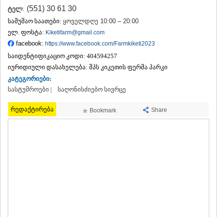
ᲗᲔᲠᲯᲝᲚᲐ
(551) 30 61 30
ტელ:
ᲡᲐᲛᲢᲠᲔᲓᲘᲐ
სამუშაო საათები:
ყოველდღე 10:00 – 20:00
ᲡᲐᲩᲮᲔᲠᲔ
ელ. ფოსტა:
Kiketifarm@gmail.com
ᲢᲧᲘᲑᲣᲚᲘ
facebook:
https://www.facebook.com/Farmkiketi2023
ᲥᲣᲗᲐᲘᲡᲘ
საიდენტიფიკაციო კოდი:
ᲬᲧᲐᲚᲢᲣᲑᲝ
404594257
ᲭᲘᲐᲗᲣᲠᲐ
იურიდიული დასახელება:
შპს კიკეთის ფერმა პარკი
ᲮᲐᲠᲐᲒᲐᲣᲚᲘ
კატეგორიები:
ᲮᲝᲜᲘ
სასტუმროები |
საღონისძიებო სივრცე
ᲙᲐᲮᲔᲗᲘ
ᲐᲮᲛᲔᲢᲐ
რედაქტირება
Share
Bookmark
ᲒᲣᲠᲯᲐᲐᲜᲘ
ᲓᲔᲓᲝᲤᲚᲘᲡᲬᲧᲐᲠᲝ
ᲗᲔᲚᲐᲕᲘ
ᲚᲐᲒᲝᲓᲔᲮᲘ
ᲡᲐᲒᲐᲠᲔᲯᲝ
ᲡᲘᲦᲜᲐᲦᲘ
ᲧᲕᲐᲠᲔᲚᲘ
ᲬᲜᲝᲠᲘ
ᲛᲪᲮᲔᲗᲐ–ᲛᲗᲘᲐᲜᲔᲗᲘ
ᲓᲣᲨᲔᲗᲘ
ᲗᲘᲐᲜᲔᲗᲘ