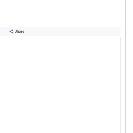
ᲡᲐᲩᲮᲔᲠᲔ
ᲢᲧᲘᲑᲣᲚᲘ
ᲥᲣᲗᲐᲘᲡᲘ
ᲬᲧᲐᲚᲢᲣᲑ
ᲭᲘᲐᲗᲣᲠᲐ
ᲮᲐᲠᲐᲒᲐᲣᲚ
Share
ᲮᲝᲜᲘ
ᲙᲐᲮᲔᲗᲘ
ᲐᲮᲛᲔᲢᲐ
ᲒᲣᲠᲯᲐᲐᲜᲘ
ᲓᲔᲓᲝᲤᲚᲘ
ᲗᲔᲚᲐᲕᲘ
ᲚᲐᲒᲝᲓᲔᲮ
ᲡᲐᲒᲐᲠᲔᲯᲝ
ᲡᲘᲦᲜᲐᲦᲘ
ᲧᲕᲐᲠᲔᲚᲘ
ᲬᲜᲝᲠᲘ
ᲛᲪᲮᲔᲗᲐ–ᲛᲗᲘ
ᲓᲣᲨᲔᲗᲘ
ᲗᲘᲐᲜᲔᲗᲘ
ᲛᲪᲮᲔᲗᲐ
ᲡᲢᲔᲤᲐᲜᲬᲛᲘ