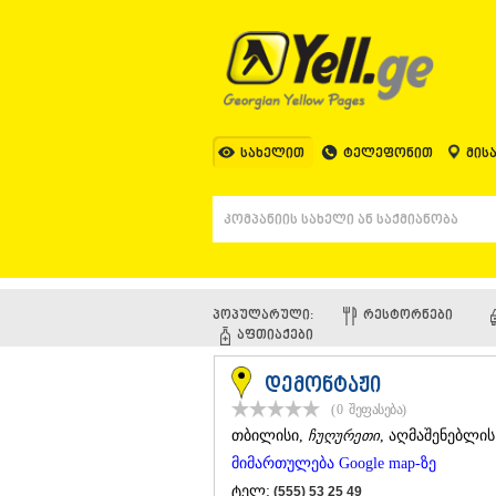
სახელით
ტელეფონით
მის
პოპულარული:
ᲠᲔᲡᲢᲝᲠᲜᲔᲑᲘ
ᲐᲤᲗᲘᲐᲥᲔᲑᲘ
დემონტაჟი
(0
შეფასება
)
ᲗᲑᲘᲚᲘᲡᲘ
,
ჩუღურეთი
, აღმაშენებლის
მიმართულება Google map-ზე
ტელ:
(555) 53 25 49