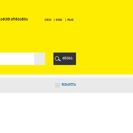
ატეთ კომპანია
GEO
ENG
RUS
Ი
ᲠᲘ
ძიება
Ი
შესვლა
Ი
Ი
Ა