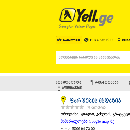
სახელით
ტელეფონით
მის
პოპულარული:
ᲠᲔᲡᲢᲝᲠᲜᲔᲑᲘ
ᲐᲤᲗᲘᲐᲥᲔᲑᲘ
ფარდების მაღაზია
(0
შეფასება
)
ᲗᲑᲘᲚᲘᲡᲘ
,
ლილო
, კახეთის გზატკე
მიმართულება Google map-ზე
ტელ:
(599) 94 73 02