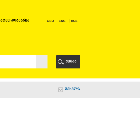
ატეთ კომპანია
GEO
ENG
RUS
Ი
ᲠᲘ
ძიება
Ი
შესვლა
Ი
Ი
Ა