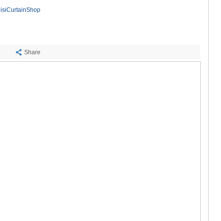
ᲡᲐᲩᲮᲔᲠᲔ
lisiCurtainShop
ᲢᲧᲘᲑᲣᲚᲘ
ᲥᲣᲗᲐᲘᲡᲘ
ᲬᲧᲐᲚᲢᲣᲑ
ᲭᲘᲐᲗᲣᲠᲐ
ᲮᲐᲠᲐᲒᲐᲣᲚ
Share
ᲮᲝᲜᲘ
ᲙᲐᲮᲔᲗᲘ
ᲐᲮᲛᲔᲢᲐ
ᲒᲣᲠᲯᲐᲐᲜᲘ
ᲓᲔᲓᲝᲤᲚᲘ
ᲗᲔᲚᲐᲕᲘ
ᲚᲐᲒᲝᲓᲔᲮ
ᲡᲐᲒᲐᲠᲔᲯᲝ
ᲡᲘᲦᲜᲐᲦᲘ
ᲧᲕᲐᲠᲔᲚᲘ
ᲬᲜᲝᲠᲘ
ᲛᲪᲮᲔᲗᲐ–ᲛᲗᲘ
ᲓᲣᲨᲔᲗᲘ
ᲗᲘᲐᲜᲔᲗᲘ
ᲛᲪᲮᲔᲗᲐ
ᲡᲢᲔᲤᲐᲜᲬᲛᲘ