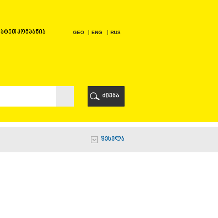
ატეთ კომპანია
GEO
ENG
RUS
Ი
ᲠᲘ
ძიება
Ი
შესვლა
Ი
Ი
Ა