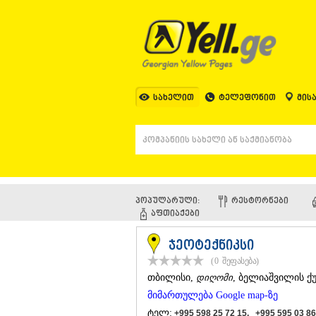
სახელით
ტელეფონით
მის
პოპულარული:
ᲠᲔᲡᲢᲝᲠᲜᲔᲑᲘ
ᲐᲤᲗᲘᲐᲥᲔᲑᲘ
ჯეოტექნიკსი
(0
შეფასება
)
ᲗᲑᲘᲚᲘᲡᲘ
,
დიღომი
, ბელიაშვილის ქუ
მიმართულება Google map-ზე
ტელ:
+995 598 25 72 15, +995 595 03 86