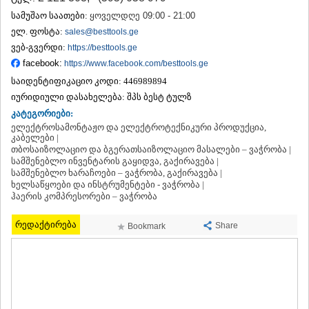
ᲗᲔᲠᲯᲝᲚᲐ
სამუშაო საათები:
ყოველდღე 09:00 - 21:00
ᲡᲐᲛᲢᲠᲔᲓᲘᲐ
ელ. ფოსტა:
sales@besttools.ge
ᲡᲐᲩᲮᲔᲠᲔ
ვებ-გვერდი:
https://besttools.ge
ᲢᲧᲘᲑᲣᲚᲘ
facebook:
https://www.facebook.com/besttools.ge
ᲥᲣᲗᲐᲘᲡᲘ
ᲬᲧᲐᲚᲢᲣᲑᲝ
საიდენტიფიკაციო კოდი:
446989894
ᲭᲘᲐᲗᲣᲠᲐ
იურიდიული დასახელება:
შპს ბესტ ტულზ
ᲮᲐᲠᲐᲒᲐᲣᲚᲘ
კატეგორიები:
ᲮᲝᲜᲘ
ელექტროსამონტაჟო და ელექტროტექნიკური პროდუქცია,
ᲙᲐᲮᲔᲗᲘ
კაბელები |
თბოსაიზოლაციო და ბგერათსაიზოლაციო მასალები – ვაჭრობა |
ᲐᲮᲛᲔᲢᲐ
სამშენებლო ინვენტარის გაყიდვა, გაქირავება |
ᲒᲣᲠᲯᲐᲐᲜᲘ
სამშენებლო ხარაჩოები – ვაჭრობა, გაქირავება |
ᲓᲔᲓᲝᲤᲚᲘᲡᲬᲧᲐᲠᲝ
ხელსაწყოები და ინსტრუმენტები - ვაჭრობა |
ᲗᲔᲚᲐᲕᲘ
ჰაერის კომპრესორები – ვაჭრობა
ᲚᲐᲒᲝᲓᲔᲮᲘ
ᲡᲐᲒᲐᲠᲔᲯᲝ
რედაქტირება
Share
Bookmark
ᲡᲘᲦᲜᲐᲦᲘ
ᲧᲕᲐᲠᲔᲚᲘ
ᲬᲜᲝᲠᲘ
ᲛᲪᲮᲔᲗᲐ–ᲛᲗᲘᲐᲜᲔᲗᲘ
ᲓᲣᲨᲔᲗᲘ
ᲗᲘᲐᲜᲔᲗᲘ