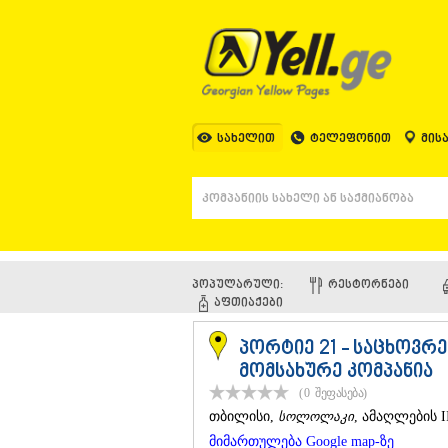
სახელით
ტელეფონით
მის
პოპულარული:
ᲠᲔᲡᲢᲝᲠᲜᲔᲑᲘ
ᲐᲤᲗᲘᲐᲥᲔᲑᲘ
პორტიე 21 - საცხოვრ
მომსახურე კომპანია
(0
შეფასება
)
ᲗᲑᲘᲚᲘᲡᲘ
,
სოლოლაკი
, ამაღლების II
მიმართულება Google map-ზე