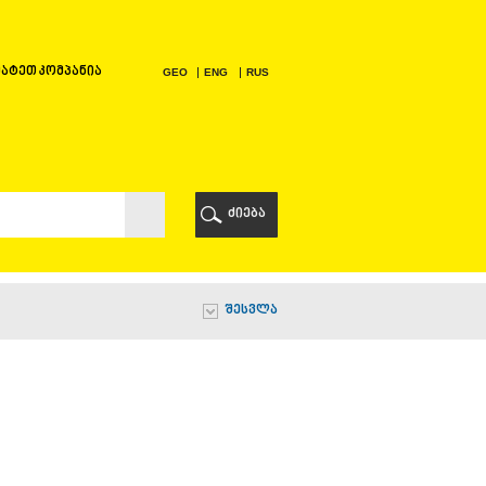
ატეთ კომპანია
GEO
ENG
RUS
Ი
ᲠᲘ
ძიება
Ი
შესვლა
Ი
Ი
Ა