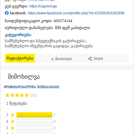
ᲗᲔᲠᲯᲝᲚᲐ
ვებ-გვერდი:
https://caprent.ge
ᲡᲐᲛᲢᲠᲔᲓᲘᲐ
facebook:
https://www.facebook.com/profile.php?id=61556363282898
ᲡᲐᲩᲮᲔᲠᲔ
საიდენტიფიკაციო კოდი:
400374144
ᲢᲧᲘᲑᲣᲚᲘ
იურიდიული დასახელება:
შპს ფემ კაპიტალი
ᲥᲣᲗᲐᲘᲡᲘ
ᲬᲧᲐᲚᲢᲣᲑᲝ
კატეგორიები:
ᲭᲘᲐᲗᲣᲠᲐ
სამშენებლო და სპეცტექნიკის გაქირავება |
სამშენებლო ინვენტარის გაყიდვა, გაქირავება
ᲮᲐᲠᲐᲒᲐᲣᲚᲘ
ᲮᲝᲜᲘ
რედაქტირება
ᲙᲐᲮᲔᲗᲘ
Share
Bookmark
ᲐᲮᲛᲔᲢᲐ
ᲒᲣᲠᲯᲐᲐᲜᲘ
მიმოხილვა
ᲓᲔᲓᲝᲤᲚᲘᲡᲬᲧᲐᲠᲝ
ᲗᲔᲚᲐᲕᲘ
მომხმარებელთა შეფასებები
ᲚᲐᲒᲝᲓᲔᲮᲘ
ᲡᲐᲒᲐᲠᲔᲯᲝ
(5/5)
ᲡᲘᲦᲜᲐᲦᲘ
2
შეფასება
ᲧᲕᲐᲠᲔᲚᲘ
ᲬᲜᲝᲠᲘ
5
2
ᲛᲪᲮᲔᲗᲐ–ᲛᲗᲘᲐᲜᲔᲗᲘ
4
0
ᲓᲣᲨᲔᲗᲘ
3
0
ᲗᲘᲐᲜᲔᲗᲘ