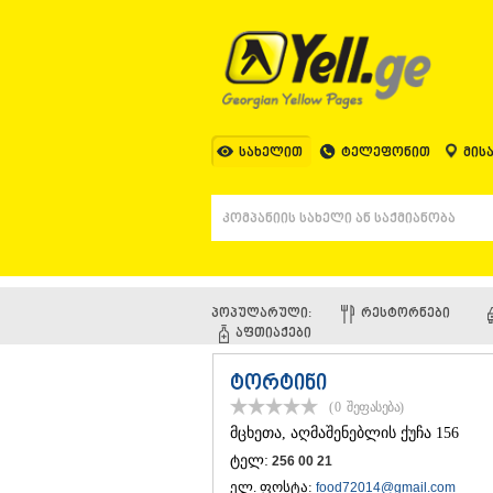
სახელით
ტელეფონით
მის
პოპულარული:
ᲠᲔᲡᲢᲝᲠᲜᲔᲑᲘ
ᲐᲤᲗᲘᲐᲥᲔᲑᲘ
ტორტინი
(0
შეფასება
)
ᲛᲪᲮᲔᲗᲐ
, აღმაშენებლის ქუჩა 156
ტელ:
256 00 21
ელ. ფოსტა:
food72014@gmail.com