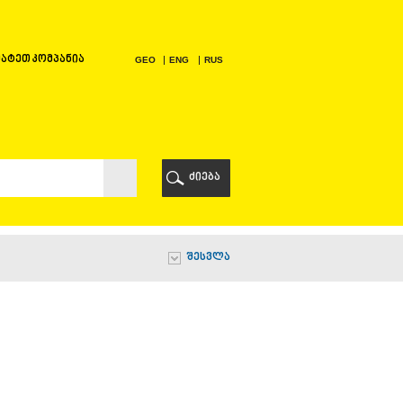
ატეთ კომპანია
GEO
ENG
RUS
Ი
ᲠᲘ
ძიება
Ი
შესვლა
Ი
Ი
Ა