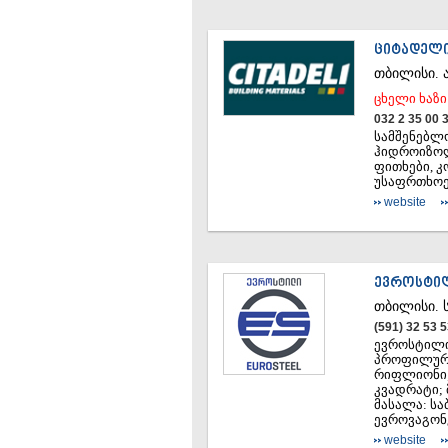
ᲪᲘᲢᲐᲓᲔᲚ
ᲗᲑᲘᲚᲘᲡᲘ.
ცხელი ხაზი
032 2 35 00 
სამშენებლო
ჰიდროიზოლ
ფითხები, კ
უსაფრთხოებ
website
ᲔᲕᲠᲝᲡᲢᲘ
ᲗᲑᲘᲚᲘᲡᲘ.
(591) 32 53 
ევროსტილი
პროფილური
რიფლიონი;
კვადრატი; 
მასალა: სა
ევროვაგონკ
website