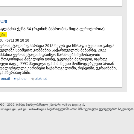
ᲐᲚᲘ
აგლაძის ქუჩა 34 (რკინის ბაზრობის შიდა ტერიტორია)
ები
10, (571) 30 10 10
ევრომეტალი“ დაარსდა 2018 წელს და სწრაფი ტემპით გახდა
ველაზე საიმედო კომპანია საქართველოს ბაზარზე. 2022
მპანია ევრომეტალმა დაიწყო წარმოება შემოსაღობი
, როგორიცაა პანელური ღობე, ეკლიანი მავთული, ფართე
დუღი ბადე, PVC მავთული და ა.შ. ჩვენი მომწოდებლები არიან
ეტალურგიული ქარხნები საქართველოში, რუსეთში, უკრაინაში,
ა აზერბაიჯანში.
email
photo
bloknot
999 - 2026; ბიზნეს საინფორმაციო ცნობარი yell.ge (იელ.ჯი),
lowpages.ge, yell.ge, YellowPages
საქართველოში არის შპს "ყვითელი ფურცლების" საკუთრება