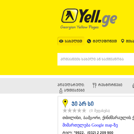
სახელით
ტელეფონით
მის
პოპულარული:
ᲠᲔᲡᲢᲝᲠᲜᲔᲑᲘ
ᲐᲤᲗᲘᲐᲥᲔᲑᲘ
ჯი არ სი
(0
შეფასება
)
ᲗᲑᲘᲚᲘᲡᲘ
,
სამგორი
, ქინძმარაულის ქ
მიმართულება Google map-ზე
ტელ:
*9922, (032) 2 209 900