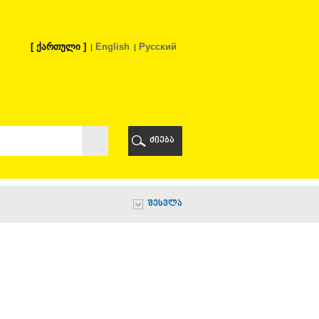
ქართული
English
Русский
Ი
ᲠᲘ
ძიება
Ი
შესვლა
Ი
Ი
Ა