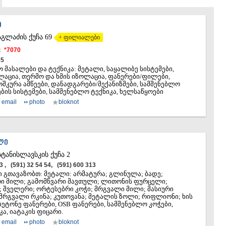
ᲐᲮᲐᲚᲥᲐᲚᲐ
ᲐᲮᲐᲚᲪᲘᲮᲔ
Ი
ᲑᲝᲠᲯᲝᲛᲘ
ᲜᲘᲜᲝᲬᲛᲘᲜ
აგლაძის ქუჩა 69
+ ფილიალები
ᲐᲑᲐᲡᲗᲣᲛᲐ
:
*7070
ᲑᲐᲙᲣᲠᲘᲐᲜ
35
ᲕᲐᲚᲔ
 მასალები და ტექნიკა: მეტალი, საყალიბე სისტემები,
ᲥᲕᲔᲛᲝ ᲥᲐᲠᲗ
აცია, თერმო და ხმის იზოლაცია, ფანერები/ფილები,
ოშკურა ამწეები, დანადგარები/მექანიზმები, სამშენებლო
ᲑᲝᲚᲜᲘᲡᲘ
ის სისტემები, სამშენებლო ტექნიკა, ხელსაწყოები
ᲒᲐᲠᲓᲐᲑᲐᲜ
email
photo
bloknot
ᲓᲛᲐᲜᲘᲡᲘ
ᲗᲔᲗᲠᲘᲬᲧ
ᲛᲐᲠᲜᲔᲣᲚᲘ
ᲠᲣᲡᲗᲐᲕᲘ
ᲚᲘ
ᲬᲐᲚᲙᲐ
სტანისლავსკის ქუჩა 2
ᲨᲘᲓᲐ ᲥᲐᲠᲗᲚ
53 , (591) 32 54 54, (591) 600 313
ᲒᲝᲠᲘ
 გთავაზობთ: მეტალი: არმატურა; გლინულა; ბადე;
ᲙᲐᲡᲞᲘ
 მილი; გამომწვარი მავთული; ლითონის ფურცელი;
 შველერი; ორტესებრი კოჭი; მრგვალი მილი; მასიური
ᲥᲐᲠᲔᲚᲘ
მრგვალი რკინა; კუთოვანა; მეტალის ზოლი; რიფლიონი; ხის
ᲮᲐᲨᲣᲠᲘ
ბეტონე ფანერები, OSB ფანერები, სამშენებლო კოჭები,
ᲡᲐᲥᲐᲠᲗᲕᲔᲚ
ა, იატაკის ფიცარი.
email
photo
bloknot