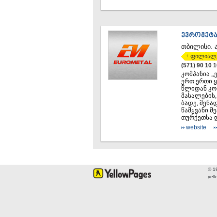
ᲔᲕᲠᲝᲛᲔᲢ
ᲗᲑᲘᲚᲘᲡᲘ.
+ ფილიალ
(571) 90 10 
კომპანია „
ერთ ერთი ყ
წლიდან კო
მასალების
ბადე, შენა
წამყვანი მ
თურქეთსა დ
website
© 1
yel