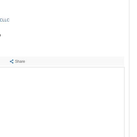
ᲡᲐᲩᲮᲔᲠᲔ
ᲢᲧᲘᲑᲣᲚᲘ
ᲥᲣᲗᲐᲘᲡᲘ
ᲬᲧᲐᲚᲢᲣᲑ
RCLLC
ᲭᲘᲐᲗᲣᲠᲐ
ᲮᲐᲠᲐᲒᲐᲣᲚ
ი
ᲮᲝᲜᲘ
ᲙᲐᲮᲔᲗᲘ
ᲐᲮᲛᲔᲢᲐ
ᲒᲣᲠᲯᲐᲐᲜᲘ
Share
ᲓᲔᲓᲝᲤᲚᲘ
ᲗᲔᲚᲐᲕᲘ
ᲚᲐᲒᲝᲓᲔᲮ
ᲡᲐᲒᲐᲠᲔᲯᲝ
ᲡᲘᲦᲜᲐᲦᲘ
ᲧᲕᲐᲠᲔᲚᲘ
ᲬᲜᲝᲠᲘ
ᲛᲪᲮᲔᲗᲐ–ᲛᲗᲘ
ᲓᲣᲨᲔᲗᲘ
ᲗᲘᲐᲜᲔᲗᲘ
ᲛᲪᲮᲔᲗᲐ
ᲡᲢᲔᲤᲐᲜᲬᲛᲘ