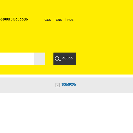
ატეთ კომპანია
GEO
ENG
RUS
Ი
ᲠᲘ
ძიება
Ი
შესვლა
Ი
Ი
Ა