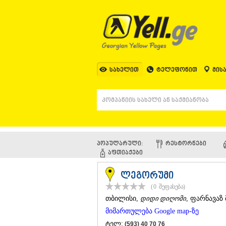
სახელით
ტელეფონით
მის
პოპულარული:
ᲠᲔᲡᲢᲝᲠᲜᲔᲑᲘ
ᲐᲤᲗᲘᲐᲥᲔᲑᲘ
ლეგორუმი
(0
შეფასება
)
ᲗᲑᲘᲚᲘᲡᲘ
,
დიდი დიღომი
, ფარნავაზ 
მიმართულება Google map-ზე
ტელ:
(593) 40 70 76