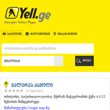
ᲗᲑᲘᲚᲘᲡᲘ
ᲗᲑᲘᲚᲘᲡᲘ
ᲐᲤᲮᲐᲖᲔᲗᲘ
ᲒᲐᲚᲘ
ᲐᲭᲐᲠᲐ
ᲑᲐᲗᲣᲛᲘ
სახელით
ტელეფონით
მისამართით
ᲥᲔᲓᲐ
ᲥᲝᲑᲣᲚᲔᲗᲘ
ᲨᲣᲐᲮᲔᲕᲘ
ᲮᲔᲚᲕᲐᲩᲐᲣᲠᲘ
ᲮᲣᲚᲝ
ძიება
ᲩᲐᲥᲕᲘ
ᲒᲣᲠᲘᲐ
ᲚᲐᲜᲩᲮᲣᲗᲘ
ᲝᲖᲣᲠᲒᲔᲗᲘ
ᲩᲝᲮᲐᲢᲐᲣᲠᲘ
გალერეა კავოლი
ᲣᲠᲔᲙᲘ
(0
შეფასება
)
ᲘᲛᲔᲠᲔᲗᲘ
ᲗᲑᲘᲚᲘᲡᲘ
,
საბურთალო (ლისი)
, მუხრან მაჭავარიანის ქუჩა 4 (112
ᲑᲐᲦᲓᲐᲗᲘ
შენობის მიმდებარედ)
ᲕᲐᲜᲘ
მიმართულება Google map-ზე
ᲖᲔᲡᲢᲐᲤᲝᲜᲘ