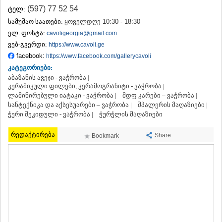
ᲗᲔᲠᲯᲝᲚᲐ
(597) 77 52 54
ტელ:
ᲡᲐᲛᲢᲠᲔᲓᲘᲐ
სამუშაო საათები:
ყოველდღე 10:30 - 18:30
ᲡᲐᲩᲮᲔᲠᲔ
ელ. ფოსტა:
cavoligeorgia@gmail.com
ᲢᲧᲘᲑᲣᲚᲘ
ვებ-გვერდი:
https://www.cavoli.ge
ᲥᲣᲗᲐᲘᲡᲘ
facebook:
https://www.facebook.com/gallerycavoli
ᲬᲧᲐᲚᲢᲣᲑᲝ
ᲭᲘᲐᲗᲣᲠᲐ
კატეგორიები:
ᲮᲐᲠᲐᲒᲐᲣᲚᲘ
აბაზანის ავეჯი - ვაჭრობა |
კერამიკული ფილები, კერამოგრანიტი - ვაჭრობა |
ᲮᲝᲜᲘ
ლამინირებული იატაკი - ვაჭრობა |
მდფ კარები – ვაჭრობა |
ᲙᲐᲮᲔᲗᲘ
სანტექნიკა და აქსესუარები – ვაჭრობა |
შპალერის მაღაზიები |
ᲐᲮᲛᲔᲢᲐ
ჭერი შეკიდული - ვაჭრობა |
ჭურჭლის მაღაზიები
ᲒᲣᲠᲯᲐᲐᲜᲘ
ᲓᲔᲓᲝᲤᲚᲘᲡᲬᲧᲐᲠᲝ
რედაქტირება
Share
Bookmark
ᲗᲔᲚᲐᲕᲘ
ᲚᲐᲒᲝᲓᲔᲮᲘ
ᲡᲐᲒᲐᲠᲔᲯᲝ
ᲡᲘᲦᲜᲐᲦᲘ
ᲧᲕᲐᲠᲔᲚᲘ
ᲬᲜᲝᲠᲘ
ᲛᲪᲮᲔᲗᲐ–ᲛᲗᲘᲐᲜᲔᲗᲘ
ᲓᲣᲨᲔᲗᲘ
ᲗᲘᲐᲜᲔᲗᲘ