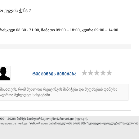
ᲐᲮᲐᲚᲥᲐᲚᲐ
ᲐᲮᲐᲚᲪᲘᲮᲔ
ო ეულის ქუჩა 7
ᲑᲝᲠᲯᲝᲛᲘ
ᲜᲘᲜᲝᲬᲛᲘᲜ
ᲐᲑᲐᲡᲗᲣᲛᲐ
კევი 08:30 - 21:00, შაბათი 09:00 – 18:00, კვირა 09:00 – 14:00
ᲑᲐᲙᲣᲠᲘᲐᲜ
ᲕᲐᲚᲔ
ᲥᲕᲔᲛᲝ ᲥᲐᲠᲗ
ᲑᲝᲚᲜᲘᲡᲘ
ᲒᲐᲠᲓᲐᲑᲐᲜ
ᲓᲛᲐᲜᲘᲡᲘ
ᲗᲔᲗᲠᲘᲬᲧ
რეიტინგის მინიჭება
ᲛᲐᲠᲜᲔᲣᲚᲘ
ᲠᲣᲡᲗᲐᲕᲘ
იმისათვის, რომ შეძლოთ რეიტინგის მინიჭება და შეფასების დაწერა
ᲬᲐᲚᲙᲐ
აჭიროა შეხვიდეთ სისტემაში.
ᲨᲘᲓᲐ ᲥᲐᲠᲗᲚ
ᲒᲝᲠᲘ
ᲙᲐᲡᲞᲘ
ᲥᲐᲠᲔᲚᲘ
999 - 2026; ბიზნეს საინფორმაციო ცნობარი yell.ge (იელ.ჯი),
ᲮᲐᲨᲣᲠᲘ
lowpages.ge, yell.ge, YellowPages
საქართველოში არის შპს "ყვითელი ფურცლების" საკუთრება
ᲡᲐᲥᲐᲠᲗᲕᲔᲚ