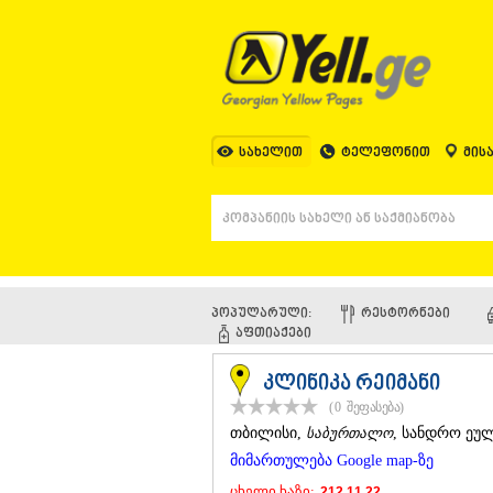
სახელით
ტელეფონით
მის
პოპულარული:
ᲠᲔᲡᲢᲝᲠᲜᲔᲑᲘ
ᲐᲤᲗᲘᲐᲥᲔᲑᲘ
კლინიკა რეიმანი
(0
შეფასება
)
ᲗᲑᲘᲚᲘᲡᲘ
,
საბურთალო
, სანდრო ეულ
მიმართულება Google map-ზე
ცხელი ხაზი:
212 11 22