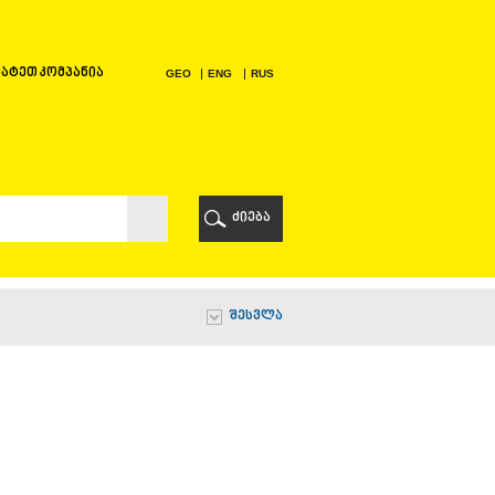
ატეთ კომპანია
GEO
ENG
RUS
Ი
ᲠᲘ
ძიება
Ი
შესვლა
Ი
Ი
Ა