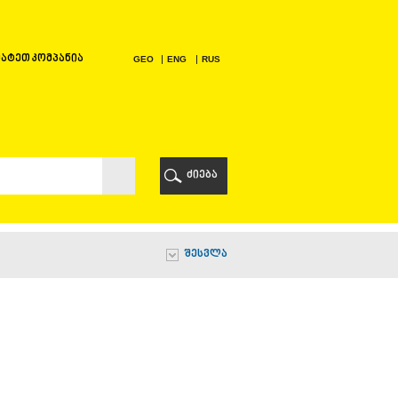
ატეთ კომპანია
GEO
ENG
RUS
Ი
ᲠᲘ
ძიება
Ი
შესვლა
Ი
Ი
Ა