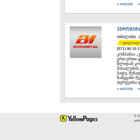
website
ᲔᲕᲠᲝᲛᲔᲢ
ᲗᲑᲘᲚᲘᲡᲘ.
+ ფილიალ
(571) 90 10 
კომპანია „
ერთ ერთი ყ
წლიდან კო
მასალების
ბადე, შენა
წამყვანი მ
თურქეთსა დ
website
© 1
yel