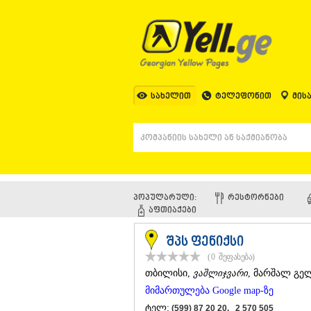
სახელით
ტელეფონით
მის
პოპულარული:
ᲠᲔᲡᲢᲝᲠᲜᲔᲑᲘ
ᲐᲤᲗᲘᲐᲥᲔᲑᲘ
შპს ფენიქსი
(0
შეფასება
)
ᲗᲑᲘᲚᲘᲡᲘ
,
ვაშლიჯვარი
, მარშალ გელ
მიმართულება Google map-ზე
ტელ:
(599) 87 20 20, 2 570 505