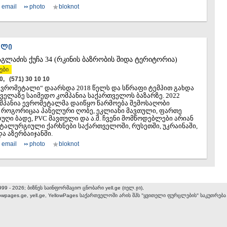
email
photo
bloknot
ᲐᲚᲘ
აგლაძის ქუჩა 34 (რკინის ბაზრობის შიდა ტერიტორია)
ები
10, (571) 30 10 10
ევრომეტალი“ დაარსდა 2018 წელს და სწრაფი ტემპით გახდა
ველაზე საიმედო კომპანია საქართველოს ბაზარზე. 2022
მპანია ევრომეტალმა დაიწყო წარმოება შემოსაღობი
, როგორიცაა პანელური ღობე, ეკლიანი მავთული, ფართე
დუღი ბადე, PVC მავთული და ა.შ. ჩვენი მომწოდებლები არიან
ეტალურგიული ქარხნები საქართველოში, რუსეთში, უკრაინაში,
ა აზერბაიჯანში.
email
photo
bloknot
999 - 2026; ბიზნეს საინფორმაციო ცნობარი yell.ge (იელ.ჯი),
lowpages.ge, yell.ge, YellowPages
საქართველოში არის შპს "ყვითელი ფურცლების" საკუთრება