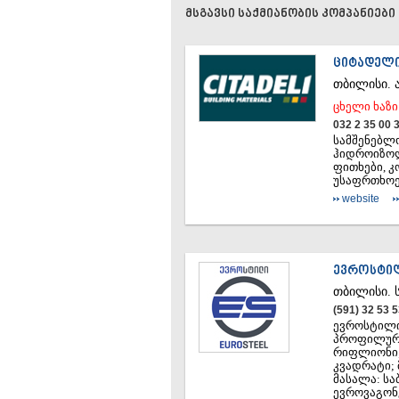
მსგავსი საქმიანობის კომპანიები
ᲪᲘᲢᲐᲓᲔᲚ
ᲗᲑᲘᲚᲘᲡᲘ.
ცხელი ხაზი
032 2 35 00 
სამშენებლო
ჰიდროიზოლ
ფითხები, კ
უსაფრთხოებ
website
ᲔᲕᲠᲝᲡᲢᲘ
ᲗᲑᲘᲚᲘᲡᲘ.
(591) 32 53 
ევროსტილი
პროფილური
რიფლიონი;
კვადრატი; 
მასალა: სა
ევროვაგონკ