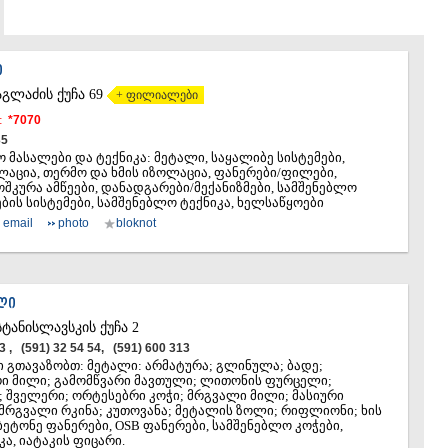
ᲐᲮᲐᲚᲥᲐᲚᲐ
ᲐᲮᲐᲚᲪᲘᲮᲔ
ᲑᲝᲠᲯᲝᲛᲘ
ᲜᲘᲜᲝᲬᲛᲘᲜ
Ი
ᲐᲑᲐᲡᲗᲣᲛᲐ
აგლაძის ქუჩა 69
+ ფილიალები
ᲑᲐᲙᲣᲠᲘᲐᲜ
:
*7070
ᲕᲐᲚᲔ
35
ᲥᲕᲔᲛᲝ ᲥᲐᲠᲗ
 მასალები და ტექნიკა: მეტალი, საყალიბე სისტემები,
აცია, თერმო და ხმის იზოლაცია, ფანერები/ფილები,
ᲑᲝᲚᲜᲘᲡᲘ
ოშკურა ამწეები, დანადგარები/მექანიზმები, სამშენებლო
ᲒᲐᲠᲓᲐᲑᲐᲜ
ის სისტემები, სამშენებლო ტექნიკა, ხელსაწყოები
ᲓᲛᲐᲜᲘᲡᲘ
email
photo
bloknot
ᲗᲔᲗᲠᲘᲬᲧ
ᲛᲐᲠᲜᲔᲣᲚᲘ
ᲠᲣᲡᲗᲐᲕᲘ
ᲬᲐᲚᲙᲐ
ᲚᲘ
ᲨᲘᲓᲐ ᲥᲐᲠᲗᲚ
სტანისლავსკის ქუჩა 2
ᲒᲝᲠᲘ
53 , (591) 32 54 54, (591) 600 313
ᲙᲐᲡᲞᲘ
 გთავაზობთ: მეტალი: არმატურა; გლინულა; ბადე;
ᲥᲐᲠᲔᲚᲘ
 მილი; გამომწვარი მავთული; ლითონის ფურცელი;
 შველერი; ორტესებრი კოჭი; მრგვალი მილი; მასიური
ᲮᲐᲨᲣᲠᲘ
მრგვალი რკინა; კუთოვანა; მეტალის ზოლი; რიფლიონი; ხის
ᲡᲐᲥᲐᲠᲗᲕᲔᲚ
ბეტონე ფანერები, OSB ფანერები, სამშენებლო კოჭები,
ა, იატაკის ფიცარი.