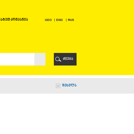
ატეთ კომპანია
GEO
ENG
RUS
Ი
ᲠᲘ
ძიება
Ი
შესვლა
Ი
Ი
Ა