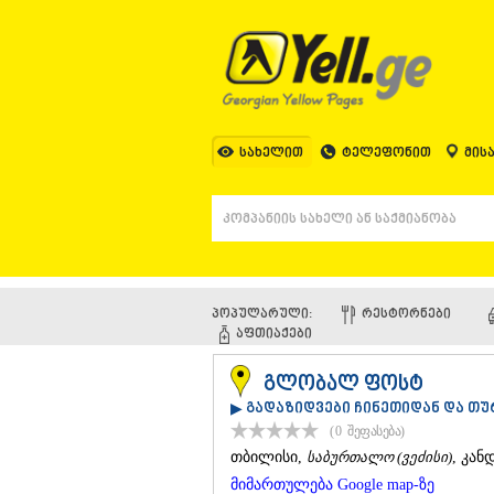
სახელით
ტელეფონით
მის
პოპულარული:
ᲠᲔᲡᲢᲝᲠᲜᲔᲑᲘ
ᲐᲤᲗᲘᲐᲥᲔᲑᲘ
გლობალ ფოსტ
▶ გადაზიდვები ჩინეთიდან და თ
(0
შეფასება
)
ᲗᲑᲘᲚᲘᲡᲘ
,
საბურთალო (ვეძისი)
, კან
მიმართულება Google map-ზე