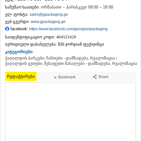
ᲗᲔᲠᲯᲝᲚᲐ
სამუშაო საათები:
ორშაბათი – პარასკევი 09:00 – 18:00
ᲡᲐᲛᲢᲠᲔᲓᲘᲐ
ელ. ფოსტა:
sales@gpackaging.ge
ᲡᲐᲩᲮᲔᲠᲔ
ვებ-გვერდი:
www.gpackaging.ge
ᲢᲧᲘᲑᲣᲚᲘ
facebook:
https://www.facebook.com/georgianpackaging
ᲥᲣᲗᲐᲘᲡᲘ
ᲬᲧᲐᲚᲢᲣᲑᲝ
საიდენტიფიკაციო კოდი:
404521629
ᲭᲘᲐᲗᲣᲠᲐ
იურიდიული დასახელება:
შპს ჯორჯიან ფექიჯინგი
ᲮᲐᲠᲐᲒᲐᲣᲚᲘ
კატეგორიები:
ᲮᲝᲜᲘ
ქაღალდის პარკები, ჩანთები - დამზადება, რეალიზაცია |
ᲙᲐᲮᲔᲗᲘ
ქაღალდის ყუთები, შესაფუთი მასალები - დამზადება, რეალიზაცია
ᲐᲮᲛᲔᲢᲐ
ᲒᲣᲠᲯᲐᲐᲜᲘ
რედაქტირება
Share
Bookmark
ᲓᲔᲓᲝᲤᲚᲘᲡᲬᲧᲐᲠᲝ
ᲗᲔᲚᲐᲕᲘ
ᲚᲐᲒᲝᲓᲔᲮᲘ
ᲡᲐᲒᲐᲠᲔᲯᲝ
ᲡᲘᲦᲜᲐᲦᲘ
ᲧᲕᲐᲠᲔᲚᲘ
ᲬᲜᲝᲠᲘ
ᲛᲪᲮᲔᲗᲐ–ᲛᲗᲘᲐᲜᲔᲗᲘ
ᲓᲣᲨᲔᲗᲘ
ᲗᲘᲐᲜᲔᲗᲘ