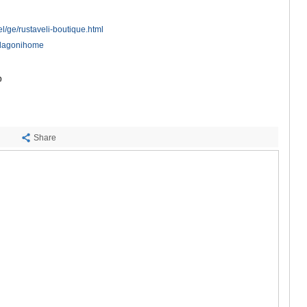
ᲡᲐᲩᲮᲔᲠᲔ
ᲢᲧᲘᲑᲣᲚᲘ
l/ge/rustaveli-boutique.html
ᲥᲣᲗᲐᲘᲡᲘ
ᲬᲧᲐᲚᲢᲣᲑ
adagonihome
ᲭᲘᲐᲗᲣᲠᲐ
ᲮᲐᲠᲐᲒᲐᲣᲚ
ი
ᲮᲝᲜᲘ
ᲙᲐᲮᲔᲗᲘ
ᲐᲮᲛᲔᲢᲐ
ᲒᲣᲠᲯᲐᲐᲜᲘ
Share
ᲓᲔᲓᲝᲤᲚᲘ
ᲗᲔᲚᲐᲕᲘ
ᲚᲐᲒᲝᲓᲔᲮ
ᲡᲐᲒᲐᲠᲔᲯᲝ
ᲡᲘᲦᲜᲐᲦᲘ
ᲧᲕᲐᲠᲔᲚᲘ
ᲬᲜᲝᲠᲘ
ᲛᲪᲮᲔᲗᲐ–ᲛᲗᲘ
ᲓᲣᲨᲔᲗᲘ
ᲗᲘᲐᲜᲔᲗᲘ
ᲛᲪᲮᲔᲗᲐ
ᲡᲢᲔᲤᲐᲜᲬᲛᲘ