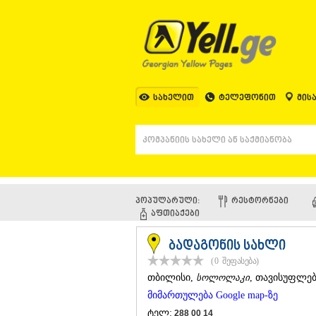
სახელით
ტელეფონით
მის
პოპულარული:
ᲠᲔᲡᲢᲝᲠᲜᲔᲑᲘ
ᲐᲤᲗᲘᲐᲥᲔᲑᲘ
ბადაგონის სახლი
(0
შეფასება
)
ᲗᲑᲘᲚᲘᲡᲘ
,
სოლოლაკი
, თავისუფლებ
მიმართულება Google map-ზე
ტელ:
288 00 14