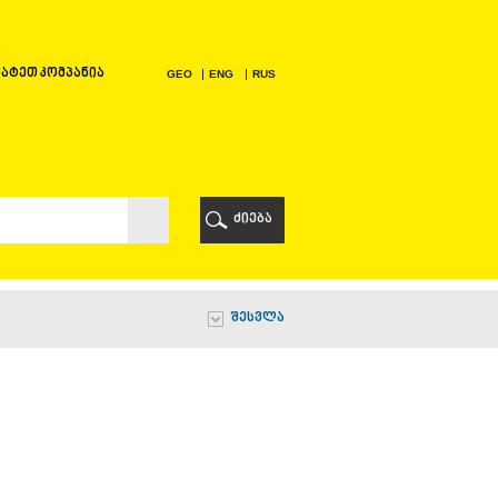
ატეთ კომპანია
GEO
ENG
RUS
Ი
ᲠᲘ
ძიება
Ი
შესვლა
Ი
Ი
Ა