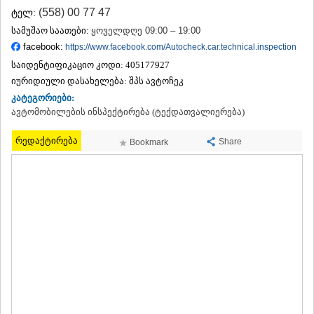
ᲗᲔᲠᲯᲝᲚᲐ
(558) 00 77 47
ტელ:
ᲡᲐᲛᲢᲠᲔᲓᲘᲐ
სამუშაო საათები:
ყოველდღე 09:00 – 19:00
ᲡᲐᲩᲮᲔᲠᲔ
facebook:
https://www.facebook.com/Autocheck.car.technical.inspection
ᲢᲧᲘᲑᲣᲚᲘ
საიდენტიფიკაციო კოდი:
405177927
ᲥᲣᲗᲐᲘᲡᲘ
იურიდიული დასახელება:
ᲬᲧᲐᲚᲢᲣᲑᲝ
შპს ავტოჩეკ
ᲭᲘᲐᲗᲣᲠᲐ
კატეგორიები:
ᲮᲐᲠᲐᲒᲐᲣᲚᲘ
ავტომობილების ინსპექტირება (ტექდათვალიერება)
ᲮᲝᲜᲘ
ᲙᲐᲮᲔᲗᲘ
რედაქტირება
Share
Bookmark
ᲐᲮᲛᲔᲢᲐ
ᲒᲣᲠᲯᲐᲐᲜᲘ
ᲓᲔᲓᲝᲤᲚᲘᲡᲬᲧᲐᲠᲝ
ᲗᲔᲚᲐᲕᲘ
ᲚᲐᲒᲝᲓᲔᲮᲘ
ᲡᲐᲒᲐᲠᲔᲯᲝ
ᲡᲘᲦᲜᲐᲦᲘ
ᲧᲕᲐᲠᲔᲚᲘ
ᲬᲜᲝᲠᲘ
ᲛᲪᲮᲔᲗᲐ–ᲛᲗᲘᲐᲜᲔᲗᲘ
ᲓᲣᲨᲔᲗᲘ
ᲗᲘᲐᲜᲔᲗᲘ