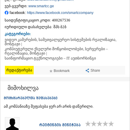
ᲗᲔᲠᲯᲝᲚᲐ
ვებ-გვერდი:
www.smartcc.ge
ᲡᲐᲛᲢᲠᲔᲓᲘᲐ
facebook:
https://www.facebook.com/smartccompany
ᲡᲐᲩᲮᲔᲠᲔ
საიდენტიფიკაციო კოდი:
400267536
ᲢᲧᲘᲑᲣᲚᲘ
იურიდიული დასახელება:
შპს ბ2ბ
ᲥᲣᲗᲐᲘᲡᲘ
ᲬᲧᲐᲚᲢᲣᲑᲝ
კატეგორიები:
ᲭᲘᲐᲗᲣᲠᲐ
ვიდეო კამერების, სამეთვალყურეო სისტემების რეალიზაცია,
მონტაჟი |
ᲮᲐᲠᲐᲒᲐᲣᲚᲘ
კომპიუტერული ქსელური მოწყობილობები, სერვერები –
ᲮᲝᲜᲘ
რეალიზაცია, მონტაჟი |
ᲙᲐᲮᲔᲗᲘ
საინფორმაციო ტექნოლოგიები – IT აუთსორსინგი
ᲐᲮᲛᲔᲢᲐ
ᲒᲣᲠᲯᲐᲐᲜᲘ
რედაქტირება
Share
Bookmark
ᲓᲔᲓᲝᲤᲚᲘᲡᲬᲧᲐᲠᲝ
ᲗᲔᲚᲐᲕᲘ
მიმოხილვა
ᲚᲐᲒᲝᲓᲔᲮᲘ
ᲡᲐᲒᲐᲠᲔᲯᲝ
მომხმარებელთა შეფასებები
ᲡᲘᲦᲜᲐᲦᲘ
ᲧᲕᲐᲠᲔᲚᲘ
ამ კომპანიაზე შეფასება ჯერ არ არის დაწერილი.
ᲬᲜᲝᲠᲘ
ᲛᲪᲮᲔᲗᲐ–ᲛᲗᲘᲐᲜᲔᲗᲘ
ᲓᲣᲨᲔᲗᲘ
რეიტინგის მინიჭება
ᲗᲘᲐᲜᲔᲗᲘ