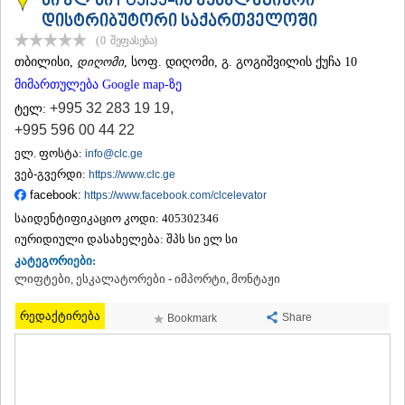
სი ელ სი FUJISJ-ის ექსკლუზიური
ᲗᲔᲠᲯᲝᲚᲐ
დისტრიბუტორი საქართველოში
ᲡᲐᲛᲢᲠᲔᲓᲘᲐ
(0
შეფასება
)
ᲡᲐᲩᲮᲔᲠᲔ
ᲗᲑᲘᲚᲘᲡᲘ
,
დიღომი
, სოფ. დიღომი, გ. გოგიშვილის ქუჩა 10
ᲢᲧᲘᲑᲣᲚᲘ
მიმართულება Google map-ზე
ᲥᲣᲗᲐᲘᲡᲘ
ᲬᲧᲐᲚᲢᲣᲑᲝ
+995 32 283 19 19
,
ტელ:
ᲭᲘᲐᲗᲣᲠᲐ
+995 596 00 44 22
ᲮᲐᲠᲐᲒᲐᲣᲚᲘ
ელ. ფოსტა:
info@clc.ge
ᲮᲝᲜᲘ
ვებ-გვერდი:
https://www.clc.ge
ᲙᲐᲮᲔᲗᲘ
facebook:
https://www.facebook.com/clcelevator
ᲐᲮᲛᲔᲢᲐ
ᲒᲣᲠᲯᲐᲐᲜᲘ
საიდენტიფიკაციო კოდი:
405302346
ᲓᲔᲓᲝᲤᲚᲘᲡᲬᲧᲐᲠᲝ
იურიდიული დასახელება:
შპს სი ელ სი
ᲗᲔᲚᲐᲕᲘ
კატეგორიები:
ᲚᲐᲒᲝᲓᲔᲮᲘ
ლიფტები, ესკალატორები - იმპორტი, მონტაჟი
ᲡᲐᲒᲐᲠᲔᲯᲝ
ᲡᲘᲦᲜᲐᲦᲘ
რედაქტირება
Share
Bookmark
ᲧᲕᲐᲠᲔᲚᲘ
ᲬᲜᲝᲠᲘ
ᲛᲪᲮᲔᲗᲐ–ᲛᲗᲘᲐᲜᲔᲗᲘ
ᲓᲣᲨᲔᲗᲘ
ᲗᲘᲐᲜᲔᲗᲘ