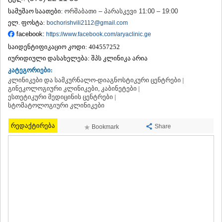
ᲗᲔᲠᲯᲝᲚᲐ
სამუშაო საათები:
ორშაბათი – პარასკევი 11:00 – 19:00
ᲡᲐᲛᲢᲠᲔᲓᲘᲐ
ელ. ფოსტა:
bochorishvili2112@gmail.com
ᲡᲐᲩᲮᲔᲠᲔ
facebook:
https://www.facebook.com/aryaclinic.ge
ᲢᲧᲘᲑᲣᲚᲘ
საიდენტიფიკაციო კოდი:
404557252
ᲥᲣᲗᲐᲘᲡᲘ
ᲬᲧᲐᲚᲢᲣᲑᲝ
იურიდიული დასახელება:
შპს კლინიკა არია
ᲭᲘᲐᲗᲣᲠᲐ
კატეგორიები:
ᲮᲐᲠᲐᲒᲐᲣᲚᲘ
კლინიკები და სამკურნალო-დიაგნოსტიკური ცენტრები |
ᲮᲝᲜᲘ
გინეკოლოგიური კლინიკები, კაბინეტები |
ესთეტიკური მედიცინის ცენტრები |
ᲙᲐᲮᲔᲗᲘ
სტომატოლოგიური კლინიკები
ᲐᲮᲛᲔᲢᲐ
ᲒᲣᲠᲯᲐᲐᲜᲘ
რედაქტირება
Share
Bookmark
ᲓᲔᲓᲝᲤᲚᲘᲡᲬᲧᲐᲠᲝ
ᲗᲔᲚᲐᲕᲘ
ᲚᲐᲒᲝᲓᲔᲮᲘ
ᲡᲐᲒᲐᲠᲔᲯᲝ
ᲡᲘᲦᲜᲐᲦᲘ
ᲧᲕᲐᲠᲔᲚᲘ
ᲬᲜᲝᲠᲘ
ᲛᲪᲮᲔᲗᲐ–ᲛᲗᲘᲐᲜᲔᲗᲘ
ᲓᲣᲨᲔᲗᲘ
ᲗᲘᲐᲜᲔᲗᲘ