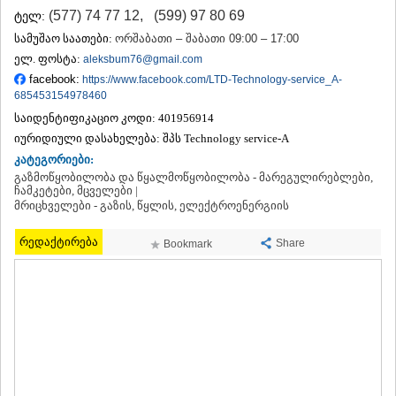
ᲗᲔᲠᲯᲝᲚᲐ
(577) 74 77 12
,
(599) 97 80 69
ტელ:
ᲡᲐᲛᲢᲠᲔᲓᲘᲐ
სამუშაო საათები:
ორშაბათი – შაბათი 09:00 – 17:00
ᲡᲐᲩᲮᲔᲠᲔ
ელ. ფოსტა:
aleksbum76@gmail.com
ᲢᲧᲘᲑᲣᲚᲘ
facebook:
https://www.facebook.com/LTD-Technology-service_A-
ᲥᲣᲗᲐᲘᲡᲘ
685453154978460
ᲬᲧᲐᲚᲢᲣᲑᲝ
საიდენტიფიკაციო კოდი:
401956914
ᲭᲘᲐᲗᲣᲠᲐ
ᲮᲐᲠᲐᲒᲐᲣᲚᲘ
იურიდიული დასახელება:
შპს Technology service-A
ᲮᲝᲜᲘ
კატეგორიები:
ᲙᲐᲮᲔᲗᲘ
გაზმოწყობილობა და წყალმოწყობილობა - მარეგულირებლები,
ჩამკეტები, მცველები |
ᲐᲮᲛᲔᲢᲐ
მრიცხველები - გაზის, წყლის, ელექტროენერგიის
ᲒᲣᲠᲯᲐᲐᲜᲘ
ᲓᲔᲓᲝᲤᲚᲘᲡᲬᲧᲐᲠᲝ
რედაქტირება
Share
Bookmark
ᲗᲔᲚᲐᲕᲘ
ᲚᲐᲒᲝᲓᲔᲮᲘ
ᲡᲐᲒᲐᲠᲔᲯᲝ
ᲡᲘᲦᲜᲐᲦᲘ
ᲧᲕᲐᲠᲔᲚᲘ
ᲬᲜᲝᲠᲘ
ᲛᲪᲮᲔᲗᲐ–ᲛᲗᲘᲐᲜᲔᲗᲘ
ᲓᲣᲨᲔᲗᲘ
ᲗᲘᲐᲜᲔᲗᲘ