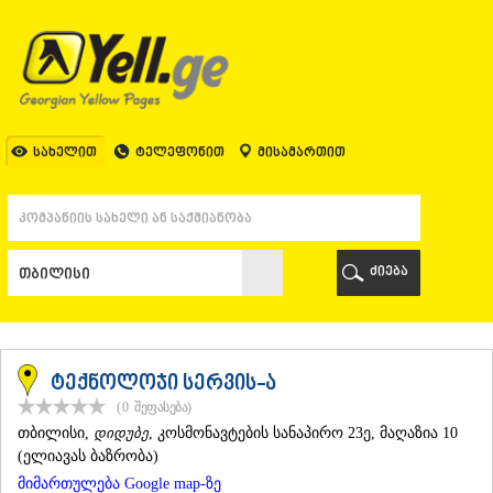
ᲗᲑᲘᲚᲘᲡᲘ
ᲗᲑᲘᲚᲘᲡᲘ
ᲐᲤᲮᲐᲖᲔᲗᲘ
ᲒᲐᲚᲘ
ᲐᲭᲐᲠᲐ
ᲑᲐᲗᲣᲛᲘ
სახელით
ტელეფონით
მისამართით
ᲥᲔᲓᲐ
ᲥᲝᲑᲣᲚᲔᲗᲘ
ᲨᲣᲐᲮᲔᲕᲘ
ᲮᲔᲚᲕᲐᲩᲐᲣᲠᲘ
ᲮᲣᲚᲝ
ძიება
ᲩᲐᲥᲕᲘ
ᲒᲣᲠᲘᲐ
ᲚᲐᲜᲩᲮᲣᲗᲘ
ᲝᲖᲣᲠᲒᲔᲗᲘ
ᲩᲝᲮᲐᲢᲐᲣᲠᲘ
ტექნოლოჯი სერვის-ა
ᲣᲠᲔᲙᲘ
(0
შეფასება
)
ᲘᲛᲔᲠᲔᲗᲘ
ᲗᲑᲘᲚᲘᲡᲘ
,
დიდუბე
, კოსმონავტების სანაპირო 23ე, მაღაზია 10
ᲑᲐᲦᲓᲐᲗᲘ
(ელიავას ბაზრობა)
ᲕᲐᲜᲘ
მიმართულება Google map-ზე
ᲖᲔᲡᲢᲐᲤᲝᲜᲘ