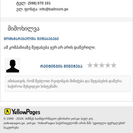
ტელ:
(598) 070 101⁣
ᲐᲓᲘᲒᲔᲜᲘ
ელ. ფოსტა:
info@ballroom.ge
ᲐᲡᲞᲘᲜᲫᲐ
ᲐᲮᲐᲚᲥᲐᲚᲐᲥᲘ
ᲐᲮᲐᲚᲪᲘᲮᲔ
მიმოხილვა
ᲑᲝᲠᲯᲝᲛᲘ
ᲜᲘᲜᲝᲬᲛᲘᲜᲓᲐ
მომხმარებელთა შეფასებები
ᲐᲑᲐᲡᲗᲣᲛᲐᲜᲘ
ამ კომპანიაზე შეფასება ჯერ არ არის დაწერილი.
ᲑᲐᲙᲣᲠᲘᲐᲜᲘ
ᲕᲐᲚᲔ
ᲥᲕᲔᲛᲝ ᲥᲐᲠᲗᲚᲘ
ᲑᲝᲚᲜᲘᲡᲘ
რეიტინგის მინიჭება
ᲒᲐᲠᲓᲐᲑᲐᲜᲘ
ᲓᲛᲐᲜᲘᲡᲘ
იმისათვის, რომ შეძლოთ რეიტინგის მინიჭება და შეფასების დაწერა
ᲗᲔᲗᲠᲘᲬᲧᲐᲠᲝ
საჭიროა შეხვიდეთ სისტემაში.
ᲛᲐᲠᲜᲔᲣᲚᲘ
ᲠᲣᲡᲗᲐᲕᲘ
ᲬᲐᲚᲙᲐ
ᲨᲘᲓᲐ ᲥᲐᲠᲗᲚᲘ
ᲒᲝᲠᲘ
© 1999 - 2026; ბიზნეს საინფორმაციო ცნობარი yell.ge (იელ.ჯი),
ᲙᲐᲡᲞᲘ
yellowpages.ge, yell.ge, YellowPages
საქართველოში არის შპს "ყვითელი ფურცლების"
ᲥᲐᲠᲔᲚᲘ
საკუთრება
ᲮᲐᲨᲣᲠᲘ