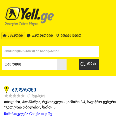
ᲗᲑᲘᲚᲘᲡᲘ
ᲗᲑᲘᲚᲘᲡᲘ
ᲐᲤᲮᲐᲖᲔᲗᲘ
ᲒᲐᲚᲘ
ᲐᲭᲐᲠᲐ
ᲑᲐᲗᲣᲛᲘ
სახელით
ტელეფონით
მისამართით
ᲥᲔᲓᲐ
ᲥᲝᲑᲣᲚᲔᲗᲘ
ᲨᲣᲐᲮᲔᲕᲘ
ᲮᲔᲚᲕᲐᲩᲐᲣᲠᲘ
ᲮᲣᲚᲝ
ძიება
ᲩᲐᲥᲕᲘ
ᲒᲣᲠᲘᲐ
ᲚᲐᲜᲩᲮᲣᲗᲘ
ᲝᲖᲣᲠᲒᲔᲗᲘ
ᲩᲝᲮᲐᲢᲐᲣᲠᲘ
ბოლრუმი
ᲣᲠᲔᲙᲘ
(0
შეფასება
)
ᲘᲛᲔᲠᲔᲗᲘ
ᲗᲑᲘᲚᲘᲡᲘ
,
მთაწმინდა
, რუსთაველის გამზირი 2/4, სავაჭრო ცენტრი
ᲑᲐᲦᲓᲐᲗᲘ
"გალერია თბილისი", სართ. 5
ᲕᲐᲜᲘ
მიმართულება Google map-ზე
ᲖᲔᲡᲢᲐᲤᲝᲜᲘ