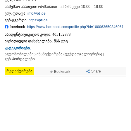
ᲗᲔᲠᲯᲝᲚᲐ
სამუშაო საათები:
ორშაბათი - პარასკევი 10:00 - 18:00
ᲡᲐᲛᲢᲠᲔᲓᲘᲐ
ელ. ფოსტა:
info@pti.ge
ᲡᲐᲩᲮᲔᲠᲔ
ვებ-გვერდი:
https://pti.ge
ᲢᲧᲘᲑᲣᲚᲘ
facebook:
https://www.facebook.com/profile.php?id=100063650346061
ᲥᲣᲗᲐᲘᲡᲘ
ᲬᲧᲐᲚᲢᲣᲑᲝ
საიდენტიფიკაციო კოდი:
405152873
ᲭᲘᲐᲗᲣᲠᲐ
იურიდიული დასახელება:
შპს ტუტ
ᲮᲐᲠᲐᲒᲐᲣᲚᲘ
კატეგორიები:
ᲮᲝᲜᲘ
ავტომობილების ინსპექტირება (ტექდათვალიერება) |
ᲙᲐᲮᲔᲗᲘ
ვებ-პორტალები
ᲐᲮᲛᲔᲢᲐ
ᲒᲣᲠᲯᲐᲐᲜᲘ
რედაქტირება
Share
Bookmark
ᲓᲔᲓᲝᲤᲚᲘᲡᲬᲧᲐᲠᲝ
ᲗᲔᲚᲐᲕᲘ
ᲚᲐᲒᲝᲓᲔᲮᲘ
ᲡᲐᲒᲐᲠᲔᲯᲝ
ᲡᲘᲦᲜᲐᲦᲘ
ᲧᲕᲐᲠᲔᲚᲘ
ᲬᲜᲝᲠᲘ
ᲛᲪᲮᲔᲗᲐ–ᲛᲗᲘᲐᲜᲔᲗᲘ
ᲓᲣᲨᲔᲗᲘ
ᲗᲘᲐᲜᲔᲗᲘ