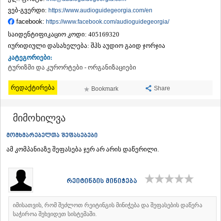
ᲗᲔᲠᲯᲝᲚᲐ
ვებ-გვერდი:
https://www.audioguidegeorgia.com/en
ᲡᲐᲛᲢᲠᲔᲓᲘᲐ
facebook:
https://www.facebook.com/audioguidegeorgia/
ᲡᲐᲩᲮᲔᲠᲔ
საიდენტიფიკაციო კოდი:
405169320
ᲢᲧᲘᲑᲣᲚᲘ
იურიდიული დასახელება:
შპს აუდიო გაიდ ჯორჯია
ᲥᲣᲗᲐᲘᲡᲘ
ᲬᲧᲐᲚᲢᲣᲑᲝ
კატეგორიები:
ᲭᲘᲐᲗᲣᲠᲐ
ტურიზმი და კურორტები - ორგანიზაციები
ᲮᲐᲠᲐᲒᲐᲣᲚᲘ
ᲮᲝᲜᲘ
რედაქტირება
Share
Bookmark
ᲙᲐᲮᲔᲗᲘ
ᲐᲮᲛᲔᲢᲐ
მიმოხილვა
ᲒᲣᲠᲯᲐᲐᲜᲘ
ᲓᲔᲓᲝᲤᲚᲘᲡᲬᲧᲐᲠᲝ
მომხმარებელთა შეფასებები
ᲗᲔᲚᲐᲕᲘ
ᲚᲐᲒᲝᲓᲔᲮᲘ
ამ კომპანიაზე შეფასება ჯერ არ არის დაწერილი.
ᲡᲐᲒᲐᲠᲔᲯᲝ
ᲡᲘᲦᲜᲐᲦᲘ
ᲧᲕᲐᲠᲔᲚᲘ
რეიტინგის მინიჭება
ᲬᲜᲝᲠᲘ
ᲛᲪᲮᲔᲗᲐ–ᲛᲗᲘᲐᲜᲔᲗᲘ
იმისათვის, რომ შეძლოთ რეიტინგის მინიჭება და შეფასების დაწერა
ᲓᲣᲨᲔᲗᲘ
საჭიროა შეხვიდეთ სისტემაში.
ᲗᲘᲐᲜᲔᲗᲘ