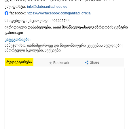
ᲗᲔᲠᲯᲝᲚᲐ
ელ. ფოსტა:
info@clubgantiadi.edu.ge
ᲡᲐᲛᲢᲠᲔᲓᲘᲐ
facebook:
https://www.facebook.com/gantiadi.official
ᲡᲐᲩᲮᲔᲠᲔ
საიდენტიფიკაციო კოდი:
406295744
ᲢᲧᲘᲑᲣᲚᲘ
იურიდიული დასახელება:
ააიპ მოსწავლე-ახალგაზრდობის ცენტრი
ᲥᲣᲗᲐᲘᲡᲘ
განთიადი
ᲬᲧᲐᲚᲢᲣᲑᲝ
ᲭᲘᲐᲗᲣᲠᲐ
კატეგორიები:
ᲮᲐᲠᲐᲒᲐᲣᲚᲘ
სამეჯლისო, თანამედროვე და ნაციონალური ცეკვების სტუდიები |
სპორტული სკოლები, სექციები
ᲮᲝᲜᲘ
ᲙᲐᲮᲔᲗᲘ
რედაქტირება
Share
Bookmark
ᲐᲮᲛᲔᲢᲐ
ᲒᲣᲠᲯᲐᲐᲜᲘ
ᲓᲔᲓᲝᲤᲚᲘᲡᲬᲧᲐᲠᲝ
ᲗᲔᲚᲐᲕᲘ
ᲚᲐᲒᲝᲓᲔᲮᲘ
ᲡᲐᲒᲐᲠᲔᲯᲝ
ᲡᲘᲦᲜᲐᲦᲘ
ᲧᲕᲐᲠᲔᲚᲘ
ᲬᲜᲝᲠᲘ
ᲛᲪᲮᲔᲗᲐ–ᲛᲗᲘᲐᲜᲔᲗᲘ
ᲓᲣᲨᲔᲗᲘ
ᲗᲘᲐᲜᲔᲗᲘ