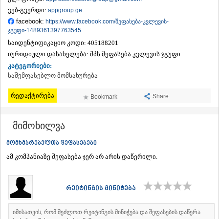
ᲗᲔᲠᲯᲝᲚᲐ
ვებ-გვერდი:
appgroup.ge
ᲡᲐᲛᲢᲠᲔᲓᲘᲐ
facebook:
https://www.facebook.com/შეფასება-კვლევის-
ᲡᲐᲩᲮᲔᲠᲔ
ჯგუფი-1489361397763545
ᲢᲧᲘᲑᲣᲚᲘ
საიდენტიფიკაციო კოდი:
405188201
ᲥᲣᲗᲐᲘᲡᲘ
იურიდიული დასახელება:
შპს შეფასება კვლევის ჯგუფი
ᲬᲧᲐᲚᲢᲣᲑᲝ
კატეგორიები:
ᲭᲘᲐᲗᲣᲠᲐ
საშემფასებლო მომსახურება
ᲮᲐᲠᲐᲒᲐᲣᲚᲘ
ᲮᲝᲜᲘ
რედაქტირება
ᲙᲐᲮᲔᲗᲘ
Share
Bookmark
ᲐᲮᲛᲔᲢᲐ
ᲒᲣᲠᲯᲐᲐᲜᲘ
მიმოხილვა
ᲓᲔᲓᲝᲤᲚᲘᲡᲬᲧᲐᲠᲝ
ᲗᲔᲚᲐᲕᲘ
მომხმარებელთა შეფასებები
ᲚᲐᲒᲝᲓᲔᲮᲘ
ᲡᲐᲒᲐᲠᲔᲯᲝ
ამ კომპანიაზე შეფასება ჯერ არ არის დაწერილი.
ᲡᲘᲦᲜᲐᲦᲘ
ᲧᲕᲐᲠᲔᲚᲘ
ᲬᲜᲝᲠᲘ
რეიტინგის მინიჭება
ᲛᲪᲮᲔᲗᲐ–ᲛᲗᲘᲐᲜᲔᲗᲘ
ᲓᲣᲨᲔᲗᲘ
იმისათვის, რომ შეძლოთ რეიტინგის მინიჭება და შეფასების დაწერა
ᲗᲘᲐᲜᲔᲗᲘ