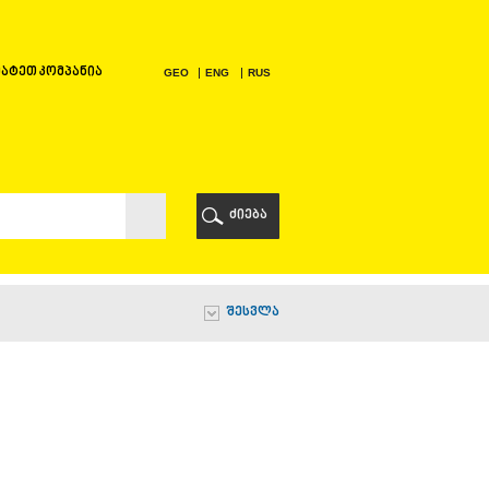
ატეთ კომპანია
GEO
ENG
RUS
Ი
ᲠᲘ
ძიება
Ი
შესვლა
Ი
Ი
Ა