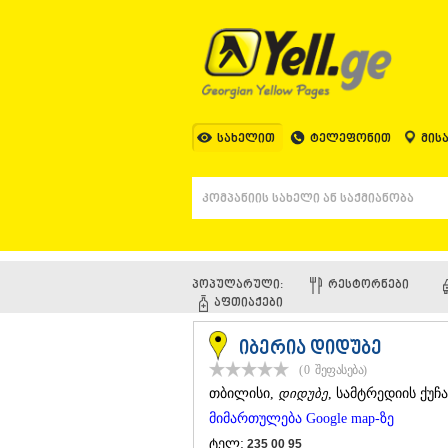
სახელით
ტელეფონით
მის
პოპულარული:
ᲠᲔᲡᲢᲝᲠᲜᲔᲑᲘ
ᲐᲤᲗᲘᲐᲥᲔᲑᲘ
იბერია დიდუბე
(0
შეფასება
)
ᲗᲑᲘᲚᲘᲡᲘ
,
დიდუბე
, სამტრედიის ქუჩა
მიმართულება Google map-ზე
ტელ:
235 00 95