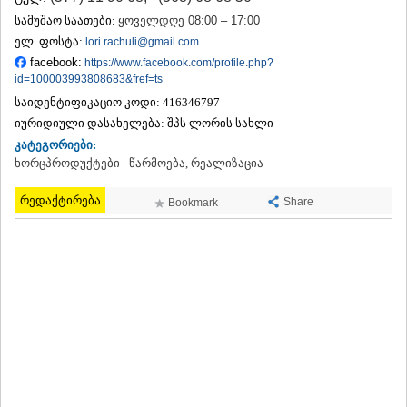
ᲗᲔᲠᲯᲝᲚᲐ
სამუშაო საათები:
ყოველდღე 08:00 – 17:00
ᲡᲐᲛᲢᲠᲔᲓᲘᲐ
ელ. ფოსტა:
lori.rachuli@gmail.com
ᲡᲐᲩᲮᲔᲠᲔ
facebook:
https://www.facebook.com/profile.php?
ᲢᲧᲘᲑᲣᲚᲘ
id=100003993808683&fref=ts
ᲥᲣᲗᲐᲘᲡᲘ
საიდენტიფიკაციო კოდი:
416346797
ᲬᲧᲐᲚᲢᲣᲑᲝ
იურიდიული დასახელება:
ᲭᲘᲐᲗᲣᲠᲐ
შპს ლორის სახლი
ᲮᲐᲠᲐᲒᲐᲣᲚᲘ
კატეგორიები:
ᲮᲝᲜᲘ
ხორცპროდუქტები - წარმოება, რეალიზაცია
ᲙᲐᲮᲔᲗᲘ
ᲐᲮᲛᲔᲢᲐ
რედაქტირება
Share
Bookmark
ᲒᲣᲠᲯᲐᲐᲜᲘ
ᲓᲔᲓᲝᲤᲚᲘᲡᲬᲧᲐᲠᲝ
ᲗᲔᲚᲐᲕᲘ
ᲚᲐᲒᲝᲓᲔᲮᲘ
ᲡᲐᲒᲐᲠᲔᲯᲝ
ᲡᲘᲦᲜᲐᲦᲘ
ᲧᲕᲐᲠᲔᲚᲘ
ᲬᲜᲝᲠᲘ
ᲛᲪᲮᲔᲗᲐ–ᲛᲗᲘᲐᲜᲔᲗᲘ
ᲓᲣᲨᲔᲗᲘ
ᲗᲘᲐᲜᲔᲗᲘ