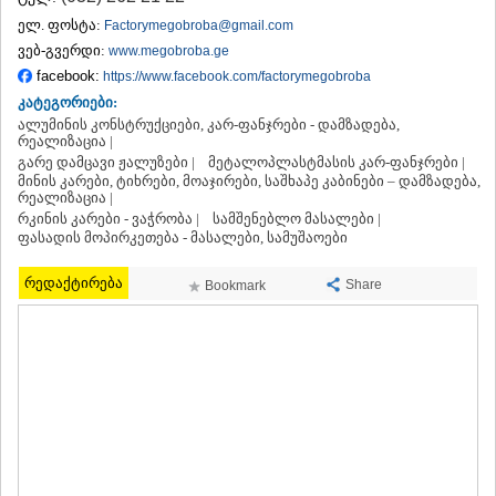
ᲗᲔᲠᲯᲝᲚᲐ
ელ. ფოსტა:
Factorymegobroba@gmail.com
ᲡᲐᲛᲢᲠᲔᲓᲘᲐ
ვებ-გვერდი:
www.megobroba.ge
ᲡᲐᲩᲮᲔᲠᲔ
facebook:
https://www.facebook.com/factorymegobroba
ᲢᲧᲘᲑᲣᲚᲘ
კატეგორიები:
ᲥᲣᲗᲐᲘᲡᲘ
ალუმინის კონსტრუქციები, კარ-ფანჯრები - დამზადება,
ᲬᲧᲐᲚᲢᲣᲑᲝ
რეალიზაცია |
ᲭᲘᲐᲗᲣᲠᲐ
გარე დამცავი ჟალუზები |
მეტალოპლასტმასის კარ-ფანჯრები |
ᲮᲐᲠᲐᲒᲐᲣᲚᲘ
მინის კარები, ტიხრები, მოაჯირები, საშხაპე კაბინები – დამზადება,
ᲮᲝᲜᲘ
რეალიზაცია |
ᲙᲐᲮᲔᲗᲘ
რკინის კარები - ვაჭრობა |
სამშენებლო მასალები |
ფასადის მოპირკეთება - მასალები, სამუშაოები
ᲐᲮᲛᲔᲢᲐ
ᲒᲣᲠᲯᲐᲐᲜᲘ
რედაქტირება
Share
Bookmark
ᲓᲔᲓᲝᲤᲚᲘᲡᲬᲧᲐᲠᲝ
ᲗᲔᲚᲐᲕᲘ
ᲚᲐᲒᲝᲓᲔᲮᲘ
ᲡᲐᲒᲐᲠᲔᲯᲝ
ᲡᲘᲦᲜᲐᲦᲘ
ᲧᲕᲐᲠᲔᲚᲘ
ᲬᲜᲝᲠᲘ
ᲛᲪᲮᲔᲗᲐ–ᲛᲗᲘᲐᲜᲔᲗᲘ
ᲓᲣᲨᲔᲗᲘ
ᲗᲘᲐᲜᲔᲗᲘ