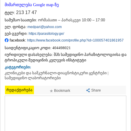
ᲗᲔᲠᲯᲝᲚᲐ
მიმართულება Google map-ზე
ᲡᲐᲛᲢᲠᲔᲓᲘᲐ
213 17 47
ტელ:
ᲡᲐᲩᲮᲔᲠᲔ
სამუშაო საათები:
ორშაბათი – პარასკევი 10:00 – 17:00
ᲢᲧᲘᲑᲣᲚᲘ
ელ. ფოსტა:
medpari@yahoo.com
ᲥᲣᲗᲐᲘᲡᲘ
ვებ-გვერდი:
ᲬᲧᲐᲚᲢᲣᲑᲝ
https://parasitology.ge/
ᲭᲘᲐᲗᲣᲠᲐ
facebook:
https://www.facebook.com/profile.php?id=100057401861957
ᲮᲐᲠᲐᲒᲐᲣᲚᲘ
საიდენტიფიკაციო კოდი:
404498021
ᲮᲝᲜᲘ
იურიდიული დასახელება:
შპს სამედიცინო პარაზიტოლოგიისა და
ᲙᲐᲮᲔᲗᲘ
ტროპიკული მედიცინის კვლევის ინსტიტუტი
ᲐᲮᲛᲔᲢᲐ
კატეგორიები:
ᲒᲣᲠᲯᲐᲐᲜᲘ
კლინიკები და სამკურნალო-დიაგნოსტიკური ცენტრები |
ᲓᲔᲓᲝᲤᲚᲘᲡᲬᲧᲐᲠᲝ
სამედიცინო ლაბორატორიები
ᲗᲔᲚᲐᲕᲘ
ᲚᲐᲒᲝᲓᲔᲮᲘ
რედაქტირება
Share
Bookmark
ᲡᲐᲒᲐᲠᲔᲯᲝ
ᲡᲘᲦᲜᲐᲦᲘ
ᲧᲕᲐᲠᲔᲚᲘ
ᲬᲜᲝᲠᲘ
ᲛᲪᲮᲔᲗᲐ–ᲛᲗᲘᲐᲜᲔᲗᲘ
ᲓᲣᲨᲔᲗᲘ
ᲗᲘᲐᲜᲔᲗᲘ