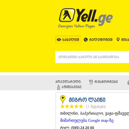
სახელით
ტელეფონით
მის
პოპულარული:
ᲠᲔᲡᲢᲝᲠᲜᲔᲑᲘ
ᲐᲤᲗᲘᲐᲥᲔᲑᲘ
მიგრო ლაინი
(1
შეფასება
)
ᲗᲑᲘᲚᲘᲡᲘ
,
საბურთალო
, ვაჟა-ფშავე
მიმართულება Google map-ზე
ტელ:
(595) 24 20 00