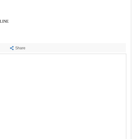
ᲡᲐᲩᲮᲔᲠᲔ
ᲢᲧᲘᲑᲣᲚᲘ
ᲥᲣᲗᲐᲘᲡᲘ
ᲬᲧᲐᲚᲢᲣᲑ
LINE
ᲭᲘᲐᲗᲣᲠᲐ
ᲮᲐᲠᲐᲒᲐᲣᲚ
ᲮᲝᲜᲘ
ᲙᲐᲮᲔᲗᲘ
Share
ᲐᲮᲛᲔᲢᲐ
ᲒᲣᲠᲯᲐᲐᲜᲘ
ᲓᲔᲓᲝᲤᲚᲘ
ᲗᲔᲚᲐᲕᲘ
ᲚᲐᲒᲝᲓᲔᲮ
ᲡᲐᲒᲐᲠᲔᲯᲝ
ᲡᲘᲦᲜᲐᲦᲘ
ᲧᲕᲐᲠᲔᲚᲘ
ᲬᲜᲝᲠᲘ
ᲛᲪᲮᲔᲗᲐ–ᲛᲗᲘ
ᲓᲣᲨᲔᲗᲘ
ᲗᲘᲐᲜᲔᲗᲘ
ᲛᲪᲮᲔᲗᲐ
ᲡᲢᲔᲤᲐᲜᲬᲛᲘ