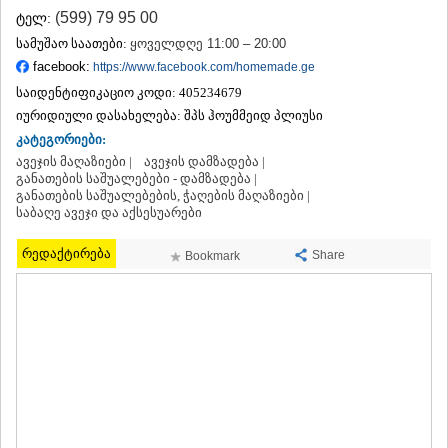
ᲗᲔᲠᲯᲝᲚᲐ
(599) 79 95 00
ტელ:
ᲡᲐᲛᲢᲠᲔᲓᲘᲐ
სამუშაო საათები:
ყოველდღე 11:00 – 20:00
ᲡᲐᲩᲮᲔᲠᲔ
facebook:
https://www.facebook.com/homemade.ge
ᲢᲧᲘᲑᲣᲚᲘ
საიდენტიფიკაციო კოდი:
405234679
ᲥᲣᲗᲐᲘᲡᲘ
იურიდიული დასახელება:
ᲬᲧᲐᲚᲢᲣᲑᲝ
შპს ჰოუმმეიდ პლიუსი
ᲭᲘᲐᲗᲣᲠᲐ
კატეგორიები:
ᲮᲐᲠᲐᲒᲐᲣᲚᲘ
ავეჯის მაღაზიები |
ავეჯის დამზადება |
ᲮᲝᲜᲘ
განათების საშუალებები - დამზადება |
განათების საშუალებების, ჭაღების მაღაზიები |
ᲙᲐᲮᲔᲗᲘ
საბაღე ავეჯი და აქსესუარები
ᲐᲮᲛᲔᲢᲐ
ᲒᲣᲠᲯᲐᲐᲜᲘ
რედაქტირება
Share
Bookmark
ᲓᲔᲓᲝᲤᲚᲘᲡᲬᲧᲐᲠᲝ
ᲗᲔᲚᲐᲕᲘ
ᲚᲐᲒᲝᲓᲔᲮᲘ
ᲡᲐᲒᲐᲠᲔᲯᲝ
ᲡᲘᲦᲜᲐᲦᲘ
ᲧᲕᲐᲠᲔᲚᲘ
ᲬᲜᲝᲠᲘ
ᲛᲪᲮᲔᲗᲐ–ᲛᲗᲘᲐᲜᲔᲗᲘ
ᲓᲣᲨᲔᲗᲘ
ᲗᲘᲐᲜᲔᲗᲘ