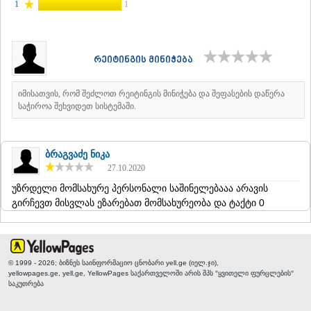
1
1
ᲐᲓᲘᲒᲔᲜᲘ
ᲐᲡᲞᲘᲜᲫᲐ
ᲐᲮᲐᲚᲥᲐᲚᲐᲥᲘ
ᲐᲮᲐᲚᲪᲘᲮᲔ
რეიტინგის მინიჭება
ᲑᲝᲠᲯᲝᲛᲘ
ᲜᲘᲜᲝᲬᲛᲘᲜᲓᲐ
იმისათვის, რომ შეძლოთ რეიტინგის მინიჭება და შეფასების დაწერა
ᲐᲑᲐᲡᲗᲣᲛᲐᲜᲘ
საჭიროა შეხვიდეთ სისტემაში.
ᲑᲐᲙᲣᲠᲘᲐᲜᲘ
ᲕᲐᲚᲔ
ᲥᲕᲔᲛᲝ ᲥᲐᲠᲗᲚᲘ
ბრაგვაძე ნიკა
ᲑᲝᲚᲜᲘᲡᲘ
27.10.2020
ᲒᲐᲠᲓᲐᲑᲐᲜᲘ
ᲓᲛᲐᲜᲘᲡᲘ
უზრდელი მომსახურე პერსონალი საშინელებააა არავის
ᲗᲔᲗᲠᲘᲬᲧᲐᲠᲝ
გირჩევთ მისვლას ეზარებათ მომსახურეობა და ტაქტი 0
ᲛᲐᲠᲜᲔᲣᲚᲘ
ᲠᲣᲡᲗᲐᲕᲘ
ᲬᲐᲚᲙᲐ
ᲨᲘᲓᲐ ᲥᲐᲠᲗᲚᲘ
© 1999 - 2026; ბიზნეს საინფორმაციო ცნობარი yell.ge (იელ.ჯი),
ᲒᲝᲠᲘ
yellowpages.ge, yell.ge, YellowPages
საქართველოში არის შპს "ყვითელი ფურცლების"
ᲙᲐᲡᲞᲘ
საკუთრება
ᲥᲐᲠᲔᲚᲘ
ᲮᲐᲨᲣᲠᲘ