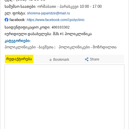
ᲗᲔᲠᲯᲝᲚᲐ
სამუშაო საათები:
ორშაბათი - პარასკევი 10:00 - 17:00
ᲡᲐᲛᲢᲠᲔᲓᲘᲐ
ელ. ფოსტა:
shorena-japaridze@mail.ru
ᲡᲐᲩᲮᲔᲠᲔ
facebook:
https://www.facebook.com/1polyclinic
ᲢᲧᲘᲑᲣᲚᲘ
საიდენტიფიკაციო კოდი:
400103302
ᲥᲣᲗᲐᲘᲡᲘ
ᲬᲧᲐᲚᲢᲣᲑᲝ
იურიდიული დასახელება:
შპს #1 პოლიკლინიკა
ᲭᲘᲐᲗᲣᲠᲐ
კატეგორიები:
ᲮᲐᲠᲐᲒᲐᲣᲚᲘ
პოლიკლინიკები - ბავშვთა |
პოლიკლინიკები - მოზრდილთა
ᲮᲝᲜᲘ
ᲙᲐᲮᲔᲗᲘ
რედაქტირება
Share
Bookmark
ᲐᲮᲛᲔᲢᲐ
ᲒᲣᲠᲯᲐᲐᲜᲘ
ᲓᲔᲓᲝᲤᲚᲘᲡᲬᲧᲐᲠᲝ
ᲗᲔᲚᲐᲕᲘ
ᲚᲐᲒᲝᲓᲔᲮᲘ
ᲡᲐᲒᲐᲠᲔᲯᲝ
ᲡᲘᲦᲜᲐᲦᲘ
ᲧᲕᲐᲠᲔᲚᲘ
ᲬᲜᲝᲠᲘ
ᲛᲪᲮᲔᲗᲐ–ᲛᲗᲘᲐᲜᲔᲗᲘ
ᲓᲣᲨᲔᲗᲘ
ᲗᲘᲐᲜᲔᲗᲘ