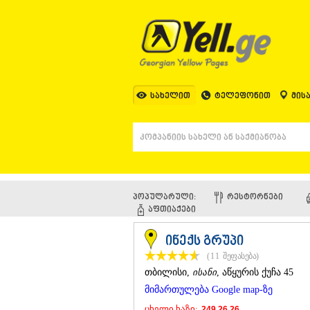
სახელით
ტელეფონით
მის
პოპულარული:
ᲠᲔᲡᲢᲝᲠᲜᲔᲑᲘ
ᲐᲤᲗᲘᲐᲥᲔᲑᲘ
ინექს გრუპი
(11
შეფასება
)
ᲗᲑᲘᲚᲘᲡᲘ
,
ისანი
, აწყურის ქუჩა 45
მიმართულება Google map-ზე
ცხელი ხაზი:
249 26 26