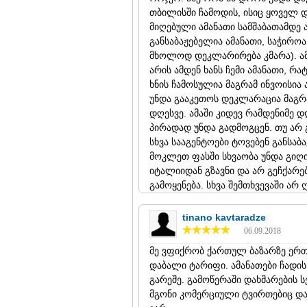
თბილისში ჩამოდის, ისიც ყოველ დ
ინექს გრუპი
მიღებული ამანათი სამშაბათამდე ა
თბილისი,
ვარკეთილი
, ჯუმბე
განსაბაჟებელია ამანათი, საჭიროა
მიმართულება Google map-ზე
მხოლოდ დეკლარირება კმარა). ამის
ტელ:
249 26 26
არის ამდენ ხანს ჩემი ამანათი, რა
ელ. ფოსტა:
info@inex.ge
ხნის ჩამოსულია მაგრამ ინვოისია
ვებ-გვერდი:
https://inex.ge
უნდა გააკეთოს დეკლარაცია მაგრა
ინექს გრუპი
დღესვე. ამაში კიდევ რამდენიმე
აბაშა, თავისუფლების ქუჩა 48
პირადად უნდა გადმოგცენ. თუ არ გ
მიმართულება Google map-ზე
სხვა სააგენტოები ტოვებენ განსა
ტელ:
249 26 26, (592) 93 45 82
მოკლეთ ფასში სხვაობა უნდა გიღი
ელ. ფოსტა:
info@inex.ge
იტალიიდან გზავნი და არ გეჩქარებ
ვებ-გვერდი:
https://inex.ge
გამოყენება. სხვა შემთხვევაში არ 
ინექს გრუპი
tinano kavtaradze
ამბროლაური, ჭიჭინაძის ჩიხი 
06.09.2018
ტელ:
249 26 26, (558) 24 11 31
ელ. ფოსტა:
info@inex.ge
მე ვფიქრობ ქართულ ბაზარზე ერთ
ვებ-გვერდი:
https://inex.ge
დაბალი ტარიფი. ამანათები ჩადი
გარეშე. გამოწერაში დახმარების ს
ინექს გრუპი
მგონი კომერციული ტვირთებიც და
ახმეტა, გეორგიევსკის ქუჩა 19