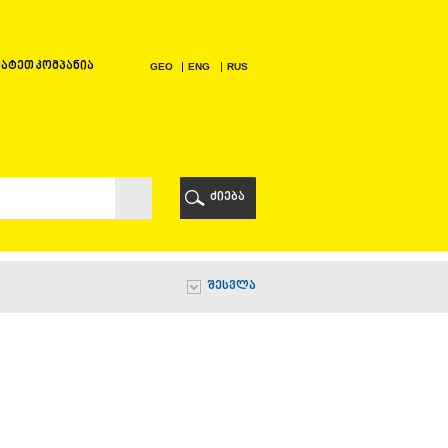
ატეთ კომპანია
GEO
ENG
RUS
Ი
ᲠᲘ
ძიება
Ი
შესვლა
Ი
Ი
Ა