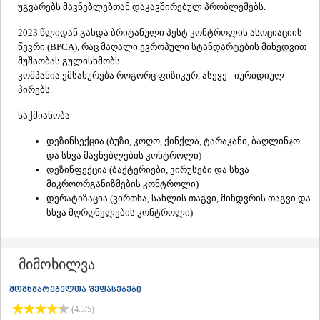
უგვარებს მავნებლებთან დაკავშირებულ პრობლემებს.
ᲐᲓᲘᲒᲔᲜᲘ
ᲐᲡᲞᲘᲜᲫᲐ
2023 წლიდან გახდა ბრიტანული პესტ კონტროლის ასოციაციის
ᲐᲮᲐᲚᲥᲐᲚᲐᲥᲘ
წევრი (BPCA), რაც მაღალი ევროპული სტანდარტების მიხედვით
ᲐᲮᲐᲚᲪᲘᲮᲔ
მუშაობას გულისხმობს.
ᲑᲝᲠᲯᲝᲛᲘ
კომპანია ემსახურება როგორც ფიზიკურ, ასევე - იურიდიულ
ᲜᲘᲜᲝᲬᲛᲘᲜᲓᲐ
პირებს.
ᲐᲑᲐᲡᲗᲣᲛᲐᲜᲘ
ᲑᲐᲙᲣᲠᲘᲐᲜᲘ
საქმიანობა
ᲕᲐᲚᲔ
დეზინსექცია (ბუზი, კოღო, ქინქლა, ტარაკანი, ბაღლინჯო
ᲥᲕᲔᲛᲝ ᲥᲐᲠᲗᲚᲘ
და სხვა მავნებლების კონტროლი)
ᲑᲝᲚᲜᲘᲡᲘ
დეზინფექცია (ბაქტერიები, ვირუსები და სხვა
ᲒᲐᲠᲓᲐᲑᲐᲜᲘ
მიკროორგანიზმების კონტროლი)
ᲓᲛᲐᲜᲘᲡᲘ
დერატიზაცია (ვირთხა, სახლის თაგვი, მინდვრის თაგვი და
ᲗᲔᲗᲠᲘᲬᲧᲐᲠᲝ
სხვა მღრღნელების კონტროლი)
ᲛᲐᲠᲜᲔᲣᲚᲘ
ᲠᲣᲡᲗᲐᲕᲘ
ᲬᲐᲚᲙᲐ
ᲨᲘᲓᲐ ᲥᲐᲠᲗᲚᲘ
მიმოხილვა
ᲒᲝᲠᲘ
მომხმარებელთა შეფასებები
ᲙᲐᲡᲞᲘ
ᲥᲐᲠᲔᲚᲘ
(4.3/5)
ᲮᲐᲨᲣᲠᲘ