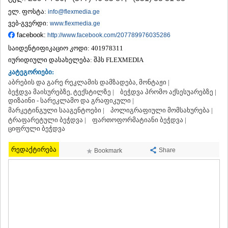
ᲗᲔᲠᲯᲝᲚᲐ
ელ. ფოსტა:
info@flexmedia.ge
ᲡᲐᲛᲢᲠᲔᲓᲘᲐ
ვებ-გვერდი:
www.flexmedia.ge
ᲡᲐᲩᲮᲔᲠᲔ
facebook:
http://www.facebook.com/207789976035286
ᲢᲧᲘᲑᲣᲚᲘ
საიდენტიფიკაციო კოდი:
401978311
ᲥᲣᲗᲐᲘᲡᲘ
ᲬᲧᲐᲚᲢᲣᲑᲝ
იურიდიული დასახელება:
შპს FLEXMEDIA
ᲭᲘᲐᲗᲣᲠᲐ
კატეგორიები:
ᲮᲐᲠᲐᲒᲐᲣᲚᲘ
აბრების და გარე რეკლამის დამზადება, მონტაჟი |
ᲮᲝᲜᲘ
ბეჭდვა მაისურებზე, ტექსტილზე |
ბეჭდვა პრომო აქსესუარებზე |
ᲙᲐᲮᲔᲗᲘ
დიზაინი - სარეკლამო და გრაფიკული |
მარკეტინგული სააგენტოები |
პოლიგრაფიული მომსახურება |
ᲐᲮᲛᲔᲢᲐ
ტრაფარეტული ბეჭდვა |
ფართოფორმატიანი ბეჭდვა |
ᲒᲣᲠᲯᲐᲐᲜᲘ
ციფრული ბეჭდვა
ᲓᲔᲓᲝᲤᲚᲘᲡᲬᲧᲐᲠᲝ
ᲗᲔᲚᲐᲕᲘ
რედაქტირება
Share
Bookmark
ᲚᲐᲒᲝᲓᲔᲮᲘ
ᲡᲐᲒᲐᲠᲔᲯᲝ
ᲡᲘᲦᲜᲐᲦᲘ
ᲧᲕᲐᲠᲔᲚᲘ
ᲬᲜᲝᲠᲘ
ᲛᲪᲮᲔᲗᲐ–ᲛᲗᲘᲐᲜᲔᲗᲘ
ᲓᲣᲨᲔᲗᲘ
ᲗᲘᲐᲜᲔᲗᲘ