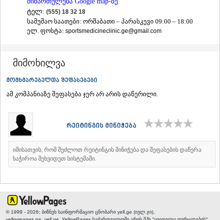
მიმართულება Google map-ზე
ᲐᲓᲘᲒᲔᲜᲘ
ტელ:
(555) 18 32 18
ᲐᲡᲞᲘᲜᲫᲐ
სამუშაო საათები: ორშაბათი – პარასკევი 09:00 – 18:00
ᲐᲮᲐᲚᲥᲐᲚᲐᲥᲘ
ელ. ფოსტა:
sportsmedicineclinic.ge@gmail.com
ᲐᲮᲐᲚᲪᲘᲮᲔ
ᲑᲝᲠᲯᲝᲛᲘ
ᲜᲘᲜᲝᲬᲛᲘᲜᲓᲐ
მიმოხილვა
ᲐᲑᲐᲡᲗᲣᲛᲐᲜᲘ
ᲑᲐᲙᲣᲠᲘᲐᲜᲘ
მომხმარებელთა შეფასებები
ᲕᲐᲚᲔ
ამ კომპანიაზე შეფასება ჯერ არ არის დაწერილი.
ᲥᲕᲔᲛᲝ ᲥᲐᲠᲗᲚᲘ
ᲑᲝᲚᲜᲘᲡᲘ
ᲒᲐᲠᲓᲐᲑᲐᲜᲘ
რეიტინგის მინიჭება
ᲓᲛᲐᲜᲘᲡᲘ
ᲗᲔᲗᲠᲘᲬᲧᲐᲠᲝ
ᲛᲐᲠᲜᲔᲣᲚᲘ
იმისათვის, რომ შეძლოთ რეიტინგის მინიჭება და შეფასების დაწერა
საჭიროა შეხვიდეთ სისტემაში.
ᲠᲣᲡᲗᲐᲕᲘ
ᲬᲐᲚᲙᲐ
ᲨᲘᲓᲐ ᲥᲐᲠᲗᲚᲘ
ᲒᲝᲠᲘ
ᲙᲐᲡᲞᲘ
ᲥᲐᲠᲔᲚᲘ
© 1999 - 2026; ბიზნეს საინფორმაციო ცნობარი yell.ge (იელ.ჯი),
ᲮᲐᲨᲣᲠᲘ
yellowpages.ge, yell.ge, YellowPages
საქართველოში არის შპს "ყვითელი ფურცლების"