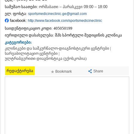
ᲗᲔᲠᲯᲝᲚᲐ
სამუშაო საათები:
ორშაბათი – პარასკევი 09:00 – 18:00
ᲡᲐᲛᲢᲠᲔᲓᲘᲐ
ელ. ფოსტა:
sportsmedicineclinic.ge@gmail.com
ᲡᲐᲩᲮᲔᲠᲔ
facebook:
http://www.facebook.com/sportsmedicineclinic
ᲢᲧᲘᲑᲣᲚᲘ
საიდენტიფიკაციო კოდი:
405050199
ᲥᲣᲗᲐᲘᲡᲘ
ᲬᲧᲐᲚᲢᲣᲑᲝ
იურიდიული დასახელება:
შპს სპორტული მედიცინის კლინიკა
ᲭᲘᲐᲗᲣᲠᲐ
კატეგორიები:
ᲮᲐᲠᲐᲒᲐᲣᲚᲘ
კლინიკები და სამკურნალო-დიაგნოსტიკური ცენტრები |
ᲮᲝᲜᲘ
სარეაბილიტაციო ცენტრები |
ულტრაბგერითი დიაგნოსტიკა (ექოსკოპია)
ᲙᲐᲮᲔᲗᲘ
ᲐᲮᲛᲔᲢᲐ
რედაქტირება
Share
ᲒᲣᲠᲯᲐᲐᲜᲘ
Bookmark
ᲓᲔᲓᲝᲤᲚᲘᲡᲬᲧᲐᲠᲝ
ᲗᲔᲚᲐᲕᲘ
ᲚᲐᲒᲝᲓᲔᲮᲘ
ᲡᲐᲒᲐᲠᲔᲯᲝ
ᲡᲘᲦᲜᲐᲦᲘ
ᲧᲕᲐᲠᲔᲚᲘ
ᲬᲜᲝᲠᲘ
ᲛᲪᲮᲔᲗᲐ–ᲛᲗᲘᲐᲜᲔᲗᲘ
ᲓᲣᲨᲔᲗᲘ
ᲗᲘᲐᲜᲔᲗᲘ