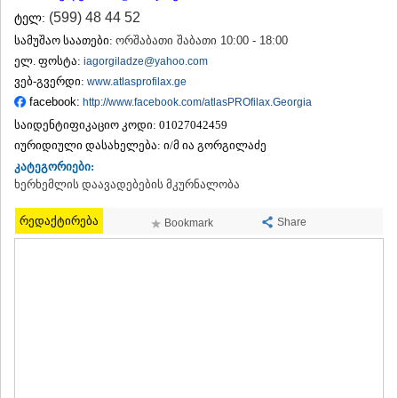
ᲗᲔᲠᲯᲝᲚᲐ
(599) 48 44 52
ტელ:
ᲡᲐᲛᲢᲠᲔᲓᲘᲐ
სამუშაო საათები:
ორშაბათი შაბათი 10:00 - 18:00
ᲡᲐᲩᲮᲔᲠᲔ
ელ. ფოსტა:
iagorgiladze@yahoo.com
ᲢᲧᲘᲑᲣᲚᲘ
ვებ-გვერდი:
www.atlasprofilax.ge
ᲥᲣᲗᲐᲘᲡᲘ
facebook:
ᲬᲧᲐᲚᲢᲣᲑᲝ
http://www.facebook.com/atlasPROfilax.Georgia
ᲭᲘᲐᲗᲣᲠᲐ
საიდენტიფიკაციო კოდი:
01027042459
ᲮᲐᲠᲐᲒᲐᲣᲚᲘ
იურიდიული დასახელება:
ი/მ ია გორგილაძე
ᲮᲝᲜᲘ
კატეგორიები:
ᲙᲐᲮᲔᲗᲘ
ხერხემლის დაავადებების მკურნალობა
ᲐᲮᲛᲔᲢᲐ
ᲒᲣᲠᲯᲐᲐᲜᲘ
რედაქტირება
Share
Bookmark
ᲓᲔᲓᲝᲤᲚᲘᲡᲬᲧᲐᲠᲝ
ᲗᲔᲚᲐᲕᲘ
ᲚᲐᲒᲝᲓᲔᲮᲘ
ᲡᲐᲒᲐᲠᲔᲯᲝ
ᲡᲘᲦᲜᲐᲦᲘ
ᲧᲕᲐᲠᲔᲚᲘ
ᲬᲜᲝᲠᲘ
ᲛᲪᲮᲔᲗᲐ–ᲛᲗᲘᲐᲜᲔᲗᲘ
ᲓᲣᲨᲔᲗᲘ
ᲗᲘᲐᲜᲔᲗᲘ