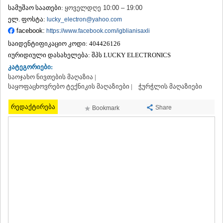
სამუშაო საათები:
ᲗᲔᲠᲯᲝᲚᲐ
ყოველდღე 10:00 – 19:00
ᲡᲐᲛᲢᲠᲔᲓᲘᲐ
ელ. ფოსტა:
lucky_electron@yahoo.com
ᲡᲐᲩᲮᲔᲠᲔ
facebook:
https://www.facebook.com/igblianisaxli
ᲢᲧᲘᲑᲣᲚᲘ
საიდენტიფიკაციო კოდი:
404426126
ᲥᲣᲗᲐᲘᲡᲘ
იურიდიული დასახელება:
შპს LUCKY ELECTRONICS
ᲬᲧᲐᲚᲢᲣᲑᲝ
კატეგორიები:
ᲭᲘᲐᲗᲣᲠᲐ
საოჯახო ნივთების მაღაზია |
ᲮᲐᲠᲐᲒᲐᲣᲚᲘ
საყოფაცხოვრებო ტექნიკის მაღაზიები |
ჭურჭლის მაღაზიები
ᲮᲝᲜᲘ
ᲙᲐᲮᲔᲗᲘ
რედაქტირება
Share
Bookmark
ᲐᲮᲛᲔᲢᲐ
ᲒᲣᲠᲯᲐᲐᲜᲘ
ᲓᲔᲓᲝᲤᲚᲘᲡᲬᲧᲐᲠᲝ
ᲗᲔᲚᲐᲕᲘ
ᲚᲐᲒᲝᲓᲔᲮᲘ
ᲡᲐᲒᲐᲠᲔᲯᲝ
ᲡᲘᲦᲜᲐᲦᲘ
ᲧᲕᲐᲠᲔᲚᲘ
ᲬᲜᲝᲠᲘ
ᲛᲪᲮᲔᲗᲐ–ᲛᲗᲘᲐᲜᲔᲗᲘ
ᲓᲣᲨᲔᲗᲘ
ᲗᲘᲐᲜᲔᲗᲘ