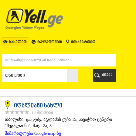
ᲗᲑᲘᲚᲘᲡᲘ
ᲗᲑᲘᲚᲘᲡᲘ
ᲐᲤᲮᲐᲖᲔᲗᲘ
ᲒᲐᲚᲘ
ᲐᲭᲐᲠᲐ
ᲑᲐᲗᲣᲛᲘ
სახელით
ტელეფონით
მისამართით
ᲥᲔᲓᲐ
ᲥᲝᲑᲣᲚᲔᲗᲘ
ᲨᲣᲐᲮᲔᲕᲘ
ᲮᲔᲚᲕᲐᲩᲐᲣᲠᲘ
ᲮᲣᲚᲝ
ძიება
ᲩᲐᲥᲕᲘ
ᲒᲣᲠᲘᲐ
ᲚᲐᲜᲩᲮᲣᲗᲘ
ᲝᲖᲣᲠᲒᲔᲗᲘ
ᲩᲝᲮᲐᲢᲐᲣᲠᲘ
იღბლიანი სახლი
ᲣᲠᲔᲙᲘ
(0
შეფასება
)
ᲘᲛᲔᲠᲔᲗᲘ
ᲗᲑᲘᲚᲘᲡᲘ
,
დიდუბე
, აგლაძის ქუჩა 15, სავაჭრო ცენტრი
ᲑᲐᲦᲓᲐᲗᲘ
"მეგალაინი", მაღ. 2ა, 8
ᲕᲐᲜᲘ
მიმართულება Google map-ზე
ᲖᲔᲡᲢᲐᲤᲝᲜᲘ