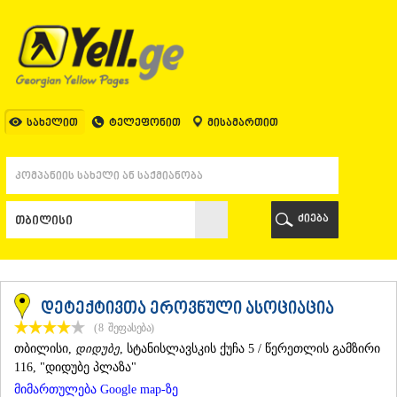
ᲗᲑᲘᲚᲘᲡᲘ
ᲗᲑᲘᲚᲘᲡᲘ
ᲐᲤᲮᲐᲖᲔᲗᲘ
ᲒᲐᲚᲘ
ᲐᲭᲐᲠᲐ
ᲑᲐᲗᲣᲛᲘ
სახელით
ტელეფონით
მისამართით
ᲥᲔᲓᲐ
ᲥᲝᲑᲣᲚᲔᲗᲘ
ᲨᲣᲐᲮᲔᲕᲘ
ᲮᲔᲚᲕᲐᲩᲐᲣᲠᲘ
ᲮᲣᲚᲝ
ძიება
ᲩᲐᲥᲕᲘ
ᲒᲣᲠᲘᲐ
ᲚᲐᲜᲩᲮᲣᲗᲘ
ᲝᲖᲣᲠᲒᲔᲗᲘ
ᲩᲝᲮᲐᲢᲐᲣᲠᲘ
დეტექტივთა ეროვნული ასოციაცია
ᲣᲠᲔᲙᲘ
(8
შეფასება
)
ᲘᲛᲔᲠᲔᲗᲘ
ᲗᲑᲘᲚᲘᲡᲘ
,
დიდუბე
, სტანისლავსკის ქუჩა 5 / წერეთლის გამზირი
ᲑᲐᲦᲓᲐᲗᲘ
116, "დიდუბე პლაზა"
ᲕᲐᲜᲘ
მიმართულება Google map-ზე
ᲖᲔᲡᲢᲐᲤᲝᲜᲘ