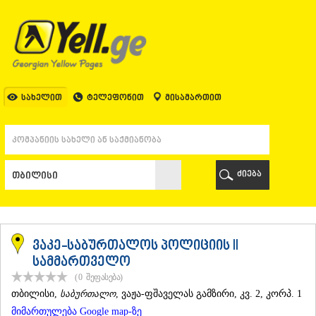
ᲗᲑᲘᲚᲘᲡᲘ
ᲗᲑᲘᲚᲘᲡᲘ
ᲐᲤᲮᲐᲖᲔᲗᲘ
ᲒᲐᲚᲘ
ᲐᲭᲐᲠᲐ
ᲑᲐᲗᲣᲛᲘ
სახელით
ტელეფონით
მისამართით
ᲥᲔᲓᲐ
ᲥᲝᲑᲣᲚᲔᲗᲘ
ᲨᲣᲐᲮᲔᲕᲘ
ᲮᲔᲚᲕᲐᲩᲐᲣᲠᲘ
ᲮᲣᲚᲝ
ძიება
ᲩᲐᲥᲕᲘ
ᲒᲣᲠᲘᲐ
ᲚᲐᲜᲩᲮᲣᲗᲘ
ᲝᲖᲣᲠᲒᲔᲗᲘ
ᲩᲝᲮᲐᲢᲐᲣᲠᲘ
ვაკე-საბურთალოს პოლიციის II
ᲣᲠᲔᲙᲘ
სამმართველო
ᲘᲛᲔᲠᲔᲗᲘ
(0
შეფასება
)
ᲑᲐᲦᲓᲐᲗᲘ
ᲗᲑᲘᲚᲘᲡᲘ
,
საბურთალო
, ვაჟა-ფშაველას გამზირი, კვ. 2, კორპ. 1
ᲕᲐᲜᲘ
მიმართულება Google map-ზე
ᲖᲔᲡᲢᲐᲤᲝᲜᲘ