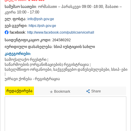
ᲗᲔᲠᲯᲝᲚᲐ
სამუშაო საათები:
ორშაბათი – პარასკევი 09:00 -18:00, შაბათი –
ᲡᲐᲛᲢᲠᲔᲓᲘᲐ
კვირა 10:00 - 17:00
ᲡᲐᲩᲮᲔᲠᲔ
ელ. ფოსტა:
info@psh.gov.ge
ᲢᲧᲘᲑᲣᲚᲘ
ვებ-გვერდი:
https://psh.gov.ge
ᲥᲣᲗᲐᲘᲡᲘ
facebook:
http://www.facebook.com/publicservicehall
ᲬᲧᲐᲚᲢᲣᲑᲝ
ᲭᲘᲐᲗᲣᲠᲐ
საიდენტიფიკაციო კოდი:
204580202
ᲮᲐᲠᲐᲒᲐᲣᲚᲘ
იურიდიული დასახელება:
სსიპ იუსტიციის სახლი
ᲮᲝᲜᲘ
კატეგორიები:
ᲙᲐᲮᲔᲗᲘ
სამოქალაქო რეესტრი |
ᲐᲮᲛᲔᲢᲐ
საწარმოების (ორგანიზაციების) რეგისტრაცია |
სახელმწიფო ორგანოები, საქვეუწყებო დაწესებულებები, სსიპ–ები
ᲒᲣᲠᲯᲐᲐᲜᲘ
|
ᲓᲔᲓᲝᲤᲚᲘᲡᲬᲧᲐᲠᲝ
უძრავი ქონება - რეგისტრაცია
ᲗᲔᲚᲐᲕᲘ
ᲚᲐᲒᲝᲓᲔᲮᲘ
რედაქტირება
Share
Bookmark
ᲡᲐᲒᲐᲠᲔᲯᲝ
ᲡᲘᲦᲜᲐᲦᲘ
ᲧᲕᲐᲠᲔᲚᲘ
ᲬᲜᲝᲠᲘ
ᲛᲪᲮᲔᲗᲐ–ᲛᲗᲘᲐᲜᲔᲗᲘ
ᲓᲣᲨᲔᲗᲘ
ᲗᲘᲐᲜᲔᲗᲘ