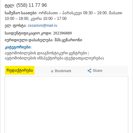
ᲗᲔᲠᲯᲝᲚᲐ
(558) 11 77 96
ტელ:
ᲡᲐᲛᲢᲠᲔᲓᲘᲐ
სამუშაო საათები:
ორშაბათი – პარასკევი 09:30 – 19:00, შაბათი
ᲡᲐᲩᲮᲔᲠᲔ
10:00 – 18:00, კვირა 10:00 – 17:00
ᲢᲧᲘᲑᲣᲚᲘ
ელ. ფოსტა:
cezarioni@mail.ru
ᲥᲣᲗᲐᲘᲡᲘ
საიდენტიფიკაციო კოდი:
202396889
ᲬᲧᲐᲚᲢᲣᲑᲝ
იურიდიული დასახელება:
შპს ცეზარიონი
ᲭᲘᲐᲗᲣᲠᲐ
ᲮᲐᲠᲐᲒᲐᲣᲚᲘ
კატეგორიები:
ᲮᲝᲜᲘ
ავტომობილების დიაგნოსტიკური ცენტრები |
ავტომობილების ინსპექტირება (ტექდათვალიერება)
ᲙᲐᲮᲔᲗᲘ
ᲐᲮᲛᲔᲢᲐ
რედაქტირება
Share
ᲒᲣᲠᲯᲐᲐᲜᲘ
Bookmark
ᲓᲔᲓᲝᲤᲚᲘᲡᲬᲧᲐᲠᲝ
ᲗᲔᲚᲐᲕᲘ
ᲚᲐᲒᲝᲓᲔᲮᲘ
ᲡᲐᲒᲐᲠᲔᲯᲝ
ᲡᲘᲦᲜᲐᲦᲘ
ᲧᲕᲐᲠᲔᲚᲘ
ᲬᲜᲝᲠᲘ
ᲛᲪᲮᲔᲗᲐ–ᲛᲗᲘᲐᲜᲔᲗᲘ
ᲓᲣᲨᲔᲗᲘ
ᲗᲘᲐᲜᲔᲗᲘ