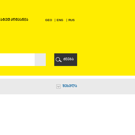
ატეთ კომპანია
GEO
ENG
RUS
Ი
ᲠᲘ
ძიება
Ი
შესვლა
Ი
Ი
Ა