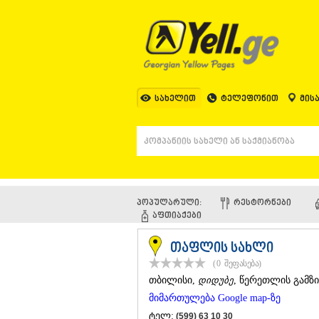
სახელით
ტელეფონით
მის
პოპულარული:
ᲠᲔᲡᲢᲝᲠᲜᲔᲑᲘ
ᲐᲤᲗᲘᲐᲥᲔᲑᲘ
თაფლის სახლი
(0
შეფასება
)
ᲗᲑᲘᲚᲘᲡᲘ
,
დიდუბე
, წერეთლის გამზი
მიმართულება Google map-ზე
ტელ:
(599) 63 10 30