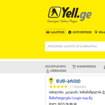
სახელით
ტელეფონით
მის
პოპულარული:
ᲠᲔᲡᲢᲝᲠᲜᲔᲑᲘ
ᲐᲤᲗᲘᲐᲥᲔᲑᲘ
დკდ-ბრიჯი
(3
შეფასება
)
ᲗᲑᲘᲚᲘᲡᲘ
,
გლდანი
, ხიზანიშვილის ქუ
მიმართულება Google map-ზე
ტელ:
(577) 76 99 30