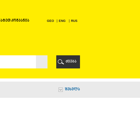
ატეთ კომპანია
GEO
ENG
RUS
Ი
ᲠᲘ
ძიება
Ი
შესვლა
Ი
Ი
Ა