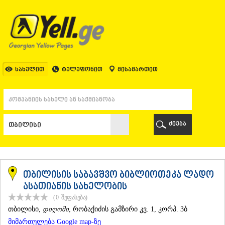
ᲗᲑᲘᲚᲘᲡᲘ
ᲗᲑᲘᲚᲘᲡᲘ
ᲐᲤᲮᲐᲖᲔᲗᲘ
ᲒᲐᲚᲘ
ᲐᲭᲐᲠᲐ
ᲑᲐᲗᲣᲛᲘ
სახელით
ტელეფონით
მისამართით
ᲥᲔᲓᲐ
ᲥᲝᲑᲣᲚᲔᲗᲘ
ᲨᲣᲐᲮᲔᲕᲘ
ᲮᲔᲚᲕᲐᲩᲐᲣᲠᲘ
ᲮᲣᲚᲝ
ძიება
ᲩᲐᲥᲕᲘ
ᲒᲣᲠᲘᲐ
ᲚᲐᲜᲩᲮᲣᲗᲘ
ᲝᲖᲣᲠᲒᲔᲗᲘ
ᲩᲝᲮᲐᲢᲐᲣᲠᲘ
თბილისის საბავშვო ბიბლიოთეკა ლადო
ᲣᲠᲔᲙᲘ
ასათიანის სახელობის
ᲘᲛᲔᲠᲔᲗᲘ
(0
შეფასება
)
ᲑᲐᲦᲓᲐᲗᲘ
ᲗᲑᲘᲚᲘᲡᲘ
,
დიღომი
, რობაქიძის გამზირი კვ. 1, კორპ. 3ბ
ᲕᲐᲜᲘ
მიმართულება Google map-ზე
ᲖᲔᲡᲢᲐᲤᲝᲜᲘ