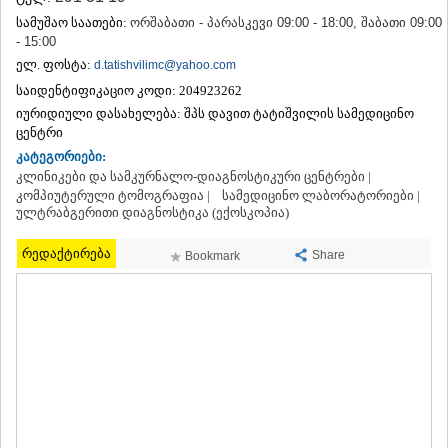
ᲗᲔᲠᲯᲝᲚᲐ
სამუშაო საათები:
ორშაბათი - პარასკევი 09:00 - 18:00, შაბათი 09:00
ᲡᲐᲛᲢᲠᲔᲓᲘᲐ
- 15:00
ᲡᲐᲩᲮᲔᲠᲔ
ელ. ფოსტა:
d.tatishvilimc@yahoo.com
ᲢᲧᲘᲑᲣᲚᲘ
საიდენტიფიკაციო კოდი:
204923262
ᲥᲣᲗᲐᲘᲡᲘ
იურიდიული დასახელება:
შპს დავით ტატიშვილის სამედიცინო
ᲬᲧᲐᲚᲢᲣᲑᲝ
ცენტრი
ᲭᲘᲐᲗᲣᲠᲐ
ᲮᲐᲠᲐᲒᲐᲣᲚᲘ
კატეგორიები:
ᲮᲝᲜᲘ
კლინიკები და სამკურნალო-დიაგნოსტიკური ცენტრები |
კომპიუტერული ტომოგრაფია |
ᲙᲐᲮᲔᲗᲘ
სამედიცინო ლაბორატორიები |
ულტრაბგერითი დიაგნოსტიკა (ექოსკოპია)
ᲐᲮᲛᲔᲢᲐ
ᲒᲣᲠᲯᲐᲐᲜᲘ
რედაქტირება
Share
Bookmark
ᲓᲔᲓᲝᲤᲚᲘᲡᲬᲧᲐᲠᲝ
ᲗᲔᲚᲐᲕᲘ
ᲚᲐᲒᲝᲓᲔᲮᲘ
ᲡᲐᲒᲐᲠᲔᲯᲝ
ᲡᲘᲦᲜᲐᲦᲘ
ᲧᲕᲐᲠᲔᲚᲘ
ᲬᲜᲝᲠᲘ
ᲛᲪᲮᲔᲗᲐ–ᲛᲗᲘᲐᲜᲔᲗᲘ
ᲓᲣᲨᲔᲗᲘ
ᲗᲘᲐᲜᲔᲗᲘ